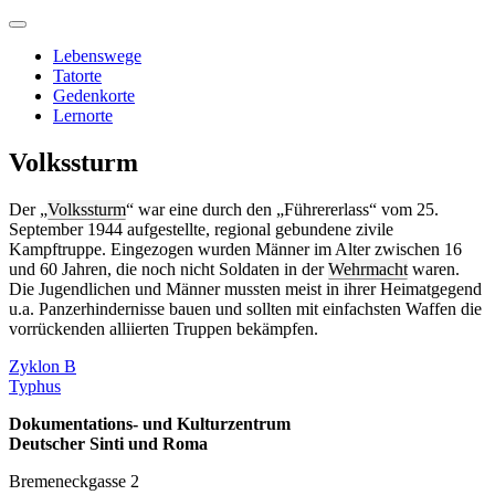
Skip
to
Lebenswege
content
Tatorte
Gedenkorte
Lernorte
Volkssturm
Der „
Volkssturm
“ war eine durch den „Führererlass“ vom 25.
September 1944 aufgestellte, regional gebundene zivile
Kampftruppe. Eingezogen wurden Männer im Alter zwischen 16
und 60 Jahren, die noch nicht Soldaten in der
Wehrmacht
waren.
Die Jugendlichen und Männer mussten meist in ihrer Heimatgegend
u.a. Panzerhindernisse bauen und sollten mit einfachsten Waffen die
vorrückenden alliierten Truppen bekämpfen.
Beitragsnavigation
Zyklon B
Typhus
Dokumentations- und Kulturzentrum
Deutscher Sinti und Roma
Bremeneckgasse 2