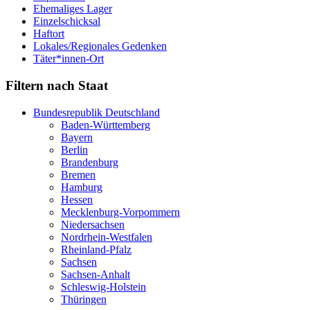
Ehemaliges Lager
Einzelschicksal
Haftort
Lokales/Regionales Gedenken
Täter*innen-Ort
Filtern nach Staat
Bundesrepublik Deutschland
Baden-Württemberg
Bayern
Berlin
Brandenburg
Bremen
Hamburg
Hessen
Mecklenburg-Vorpommern
Niedersachsen
Nordrhein-Westfalen
Rheinland-Pfalz
Sachsen
Sachsen-Anhalt
Schleswig-Holstein
Thüringen