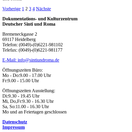
Seitennummerierung
Vorherige
1
2
3
4
Nächste
der
Dokumentations- und Kulturzentrum
Deutscher Sinti und Roma
Beiträge
Bremeneckgasse 2
69117 Heidelberg
Telefon: (0049)-(0)6221-981102
Telefax: (0049)-(0)6221-981177
E-Mail: info@sintiundroma.de
Öffnungszeiten Büro:
Mo - Do:
9.00 - 17.00 Uhr
Fr:
9.00 - 15.00 Uhr
Öffnungszeiten Ausstellung:
Di:
9.30 - 19.45 Uhr
Mi, Do,Fr:
9.30 - 16.30 Uhr
Sa, So:
11.00 - 16.30 Uhr
Mo und an Feiertagen geschlossen
Datenschutz
Impressum