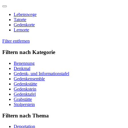
Skip
to
Lebenswege
content
Tatorte
Gedenkorte
Lernorte
Filter entfernen
Filtern nach Kategorie
Benennung
Denkmal
Gedenk- und Informationstafel
Gedenkensemble
Gedenkstätte
Gedenkstein
Gedenktafel
Grabstätte
Stolperstein
Filtern nach Thema
Deportation