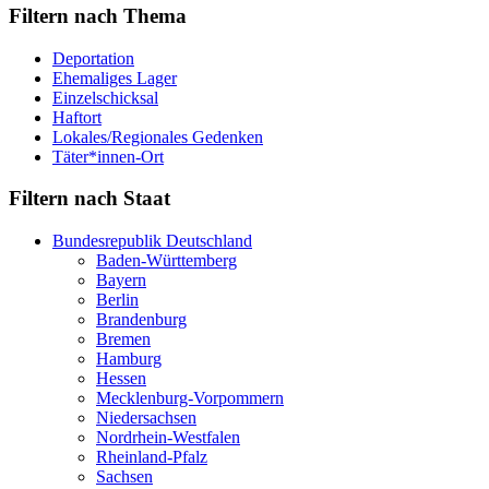
Filtern nach Thema
Deportation
Ehemaliges Lager
Einzelschicksal
Haftort
Lokales/Regionales Gedenken
Täter*innen-Ort
Filtern nach Staat
Bundesrepublik Deutschland
Baden-Württemberg
Bayern
Berlin
Brandenburg
Bremen
Hamburg
Hessen
Mecklenburg-Vorpommern
Niedersachsen
Nordrhein-Westfalen
Rheinland-Pfalz
Sachsen