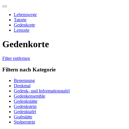
Skip
to
Lebenswege
content
Tatorte
Gedenkorte
Lernorte
Gedenkorte
Filter entfernen
Filtern nach Kategorie
Benennung
Denkmal
Gedenk- und Informationstafel
Gedenkensemble
Gedenkstätte
Gedenkstein
Gedenktafel
Grabstätte
Stolperstein