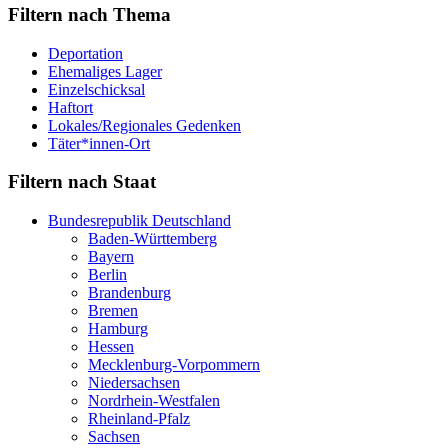
Filtern nach Thema
Deportation
Ehemaliges Lager
Einzelschicksal
Haftort
Lokales/Regionales Gedenken
Täter*innen-Ort
Filtern nach Staat
Bundesrepublik Deutschland
Baden-Württemberg
Bayern
Berlin
Brandenburg
Bremen
Hamburg
Hessen
Mecklenburg-Vorpommern
Niedersachsen
Nordrhein-Westfalen
Rheinland-Pfalz
Sachsen