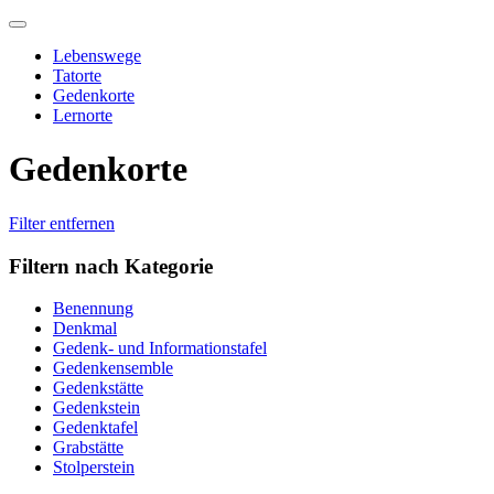
Skip
to
Lebenswege
content
Tatorte
Gedenkorte
Lernorte
Gedenkorte
Filter entfernen
Filtern nach Kategorie
Benennung
Denkmal
Gedenk- und Informationstafel
Gedenkensemble
Gedenkstätte
Gedenkstein
Gedenktafel
Grabstätte
Stolperstein