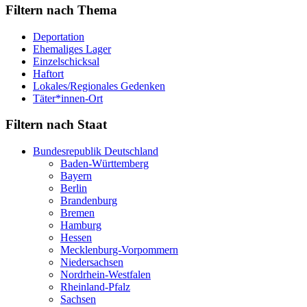
Filtern nach Thema
Deportation
Ehemaliges Lager
Einzelschicksal
Haftort
Lokales/Regionales Gedenken
Täter*innen-Ort
Filtern nach Staat
Bundesrepublik Deutschland
Baden-Württemberg
Bayern
Berlin
Brandenburg
Bremen
Hamburg
Hessen
Mecklenburg-Vorpommern
Niedersachsen
Nordrhein-Westfalen
Rheinland-Pfalz
Sachsen