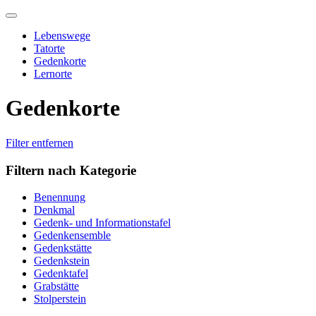
Skip
to
Lebenswege
content
Tatorte
Gedenkorte
Lernorte
Gedenkorte
Filter entfernen
Filtern nach Kategorie
Benennung
Denkmal
Gedenk- und Informationstafel
Gedenkensemble
Gedenkstätte
Gedenkstein
Gedenktafel
Grabstätte
Stolperstein