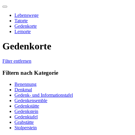
Skip
to
Lebenswege
content
Tatorte
Gedenkorte
Lernorte
Gedenkorte
Filter entfernen
Filtern nach Kategorie
Benennung
Denkmal
Gedenk- und Informationstafel
Gedenkensemble
Gedenkstätte
Gedenkstein
Gedenktafel
Grabstätte
Stolperstein