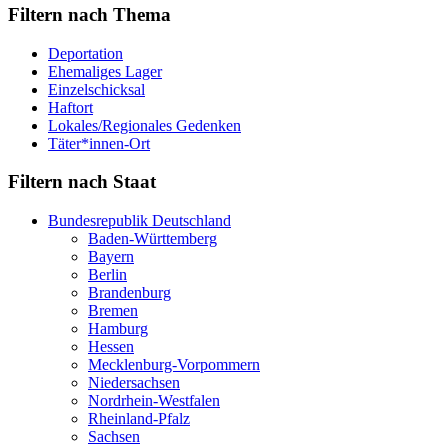
Filtern nach Thema
Deportation
Ehemaliges Lager
Einzelschicksal
Haftort
Lokales/Regionales Gedenken
Täter*innen-Ort
Filtern nach Staat
Bundesrepublik Deutschland
Baden-Württemberg
Bayern
Berlin
Brandenburg
Bremen
Hamburg
Hessen
Mecklenburg-Vorpommern
Niedersachsen
Nordrhein-Westfalen
Rheinland-Pfalz
Sachsen