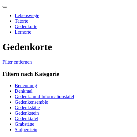
Skip
to
Lebenswege
content
Tatorte
Gedenkorte
Lernorte
Gedenkorte
Filter entfernen
Filtern nach Kategorie
Benennung
Denkmal
Gedenk- und Informationstafel
Gedenkensemble
Gedenkstätte
Gedenkstein
Gedenktafel
Grabstätte
Stolperstein