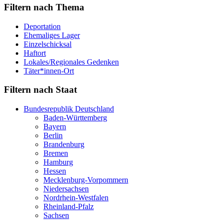
Filtern nach Thema
Deportation
Ehemaliges Lager
Einzelschicksal
Haftort
Lokales/Regionales Gedenken
Täter*innen-Ort
Filtern nach Staat
Bundesrepublik Deutschland
Baden-Württemberg
Bayern
Berlin
Brandenburg
Bremen
Hamburg
Hessen
Mecklenburg-Vorpommern
Niedersachsen
Nordrhein-Westfalen
Rheinland-Pfalz
Sachsen