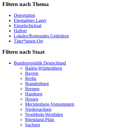
Filtern nach Thema
Deportation
Ehemaliges Lager
Einzelschicksal
Haftort
Lokales/Regionales Gedenken
Täter*innen-Ort
Filtern nach Staat
Bundesrepublik Deutschland
Baden-Württemberg
Bayern
Berlin
Brandenburg
Bremen
Hamburg
Hessen
Mecklenburg-Vorpommern
Niedersachsen
Nordrhein-Westfalen
Rheinland-Pfalz
Sachsen