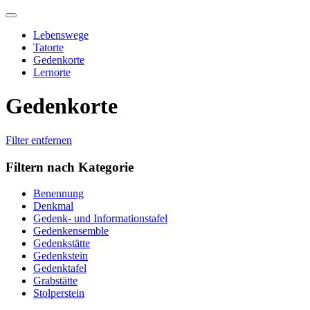
Skip
to
Lebenswege
content
Tatorte
Gedenkorte
Lernorte
Gedenkorte
Filter entfernen
Filtern nach Kategorie
Benennung
Denkmal
Gedenk- und Informationstafel
Gedenkensemble
Gedenkstätte
Gedenkstein
Gedenktafel
Grabstätte
Stolperstein