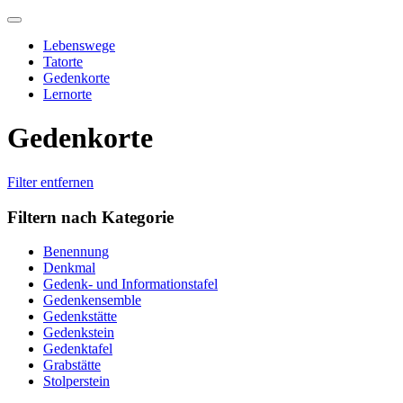
Skip
to
Lebenswege
content
Tatorte
Gedenkorte
Lernorte
Gedenkorte
Filter entfernen
Filtern nach Kategorie
Benennung
Denkmal
Gedenk- und Informationstafel
Gedenkensemble
Gedenkstätte
Gedenkstein
Gedenktafel
Grabstätte
Stolperstein