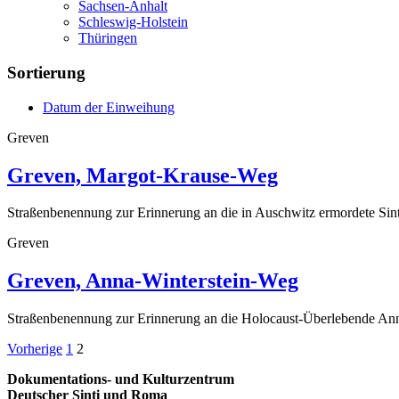
Sachsen-Anhalt
Schleswig-Holstein
Thüringen
Sortierung
Datum der Einweihung
Greven
Greven, Margot-Krause-Weg
Straßenbenennung zur Erinnerung an die in Auschwitz ermordete Sin
Greven
Greven, Anna-Winterstein-Weg
Straßenbenennung zur Erinnerung an die Holocaust-Überlebende Ann
Seitennummerierung
Vorherige
1
2
der
Dokumentations- und Kulturzentrum
Deutscher Sinti und Roma