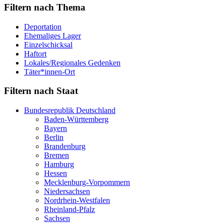
Filtern nach Thema
Deportation
Ehemaliges Lager
Einzelschicksal
Haftort
Lokales/Regionales Gedenken
Täter*innen-Ort
Filtern nach Staat
Bundesrepublik Deutschland
Baden-Württemberg
Bayern
Berlin
Brandenburg
Bremen
Hamburg
Hessen
Mecklenburg-Vorpommern
Niedersachsen
Nordrhein-Westfalen
Rheinland-Pfalz
Sachsen