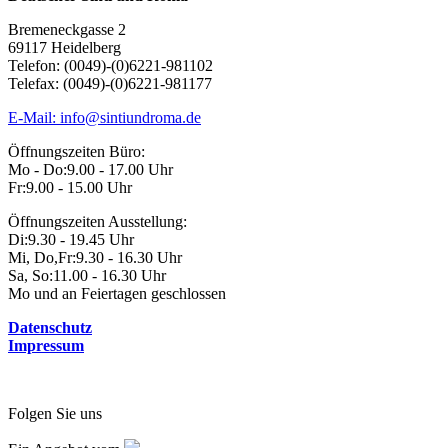
Beiträge
Bremeneckgasse 2
69117 Heidelberg
Telefon: (0049)-(0)6221-981102
Telefax: (0049)-(0)6221-981177
E-Mail: info@sintiundroma.de
Öffnungszeiten Büro:
Mo - Do:
9.00 - 17.00 Uhr
Fr:
9.00 - 15.00 Uhr
Öffnungszeiten Ausstellung:
Di:
9.30 - 19.45 Uhr
Mi, Do,Fr:
9.30 - 16.30 Uhr
Sa, So:
11.00 - 16.30 Uhr
Mo und an Feiertagen geschlossen
Datenschutz
Impressum
Folgen Sie uns