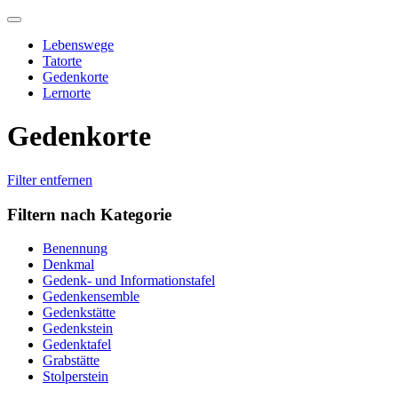
Skip
to
Lebenswege
content
Tatorte
Gedenkorte
Lernorte
Gedenkorte
Filter entfernen
Filtern nach Kategorie
Benennung
Denkmal
Gedenk- und Informationstafel
Gedenkensemble
Gedenkstätte
Gedenkstein
Gedenktafel
Grabstätte
Stolperstein