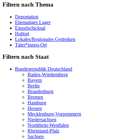
Filtern nach Thema
Deportation
Ehemaliges Lager
Einzelschicksal
Haftort
Lokales/Regionales Gedenken
Täter*innen-Ort
Filtern nach Staat
Bundesrepublik Deutschland
Baden-Württemberg
Bayern
Berlin
Brandenburg
Bremen
Hamburg
Hessen
Mecklenburg-Vorpommern
Niedersachsen
Nordrhein-Westfalen
Rheinland-Pfalz
Sachsen