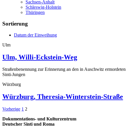
Sachsen-Anhalt
Schleswig-Holstein
Thüringen
Sortierung
Datum der Einweihung
Ulm
Ulm, Willi-Eckstein-Weg
Straßenbenennung zur Erinnerung an den in Auschwitz ermordeten
Sinti-Jungen
Würzburg
Würzburg, Theresia-Winterstein-Straße
Seitennummerierung
Vorherige
1
2
der
Dokumentations- und Kulturzentrum
Deutscher Sinti und Roma
Beiträge