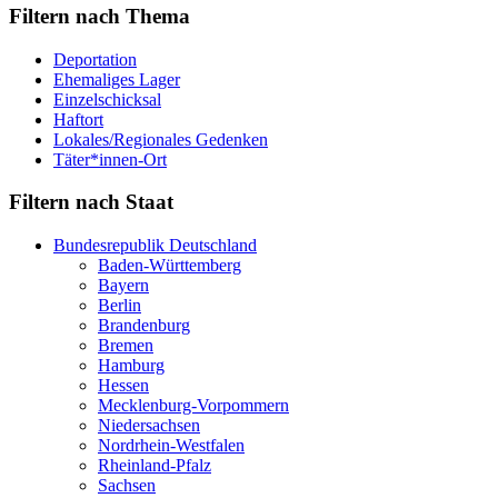
Filtern nach Thema
Deportation
Ehemaliges Lager
Einzelschicksal
Haftort
Lokales/Regionales Gedenken
Täter*innen-Ort
Filtern nach Staat
Bundesrepublik Deutschland
Baden-Württemberg
Bayern
Berlin
Brandenburg
Bremen
Hamburg
Hessen
Mecklenburg-Vorpommern
Niedersachsen
Nordrhein-Westfalen
Rheinland-Pfalz
Sachsen