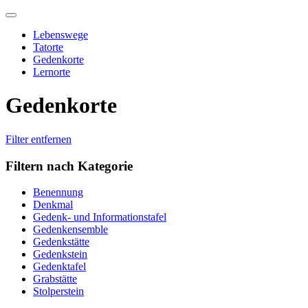
Skip
to
Lebenswege
content
Tatorte
Gedenkorte
Lernorte
Gedenkorte
Filter entfernen
Filtern nach Kategorie
Benennung
Denkmal
Gedenk- und Informationstafel
Gedenkensemble
Gedenkstätte
Gedenkstein
Gedenktafel
Grabstätte
Stolperstein