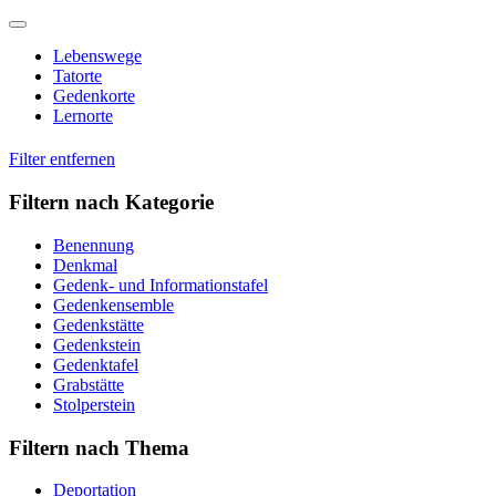
Skip
to
Lebenswege
content
Tatorte
Gedenkorte
Lernorte
Filter entfernen
Filtern nach Kategorie
Benennung
Denkmal
Gedenk- und Informationstafel
Gedenkensemble
Gedenkstätte
Gedenkstein
Gedenktafel
Grabstätte
Stolperstein
Filtern nach Thema
Deportation