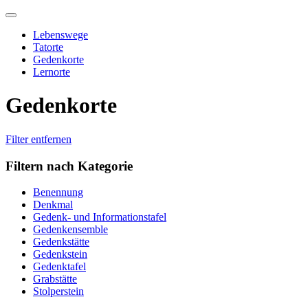
Skip
to
Lebenswege
content
Tatorte
Gedenkorte
Lernorte
Gedenkorte
Filter entfernen
Filtern nach Kategorie
Benennung
Denkmal
Gedenk- und Informationstafel
Gedenkensemble
Gedenkstätte
Gedenkstein
Gedenktafel
Grabstätte
Stolperstein