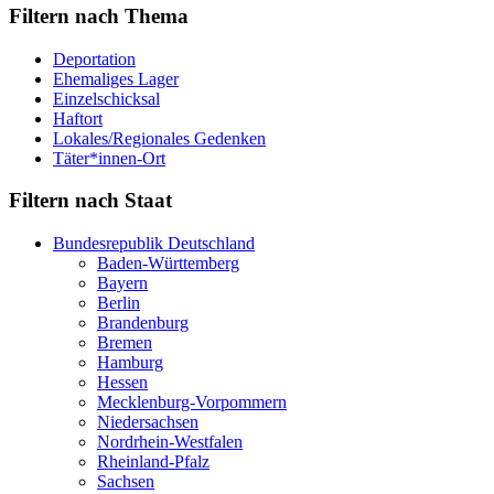
Filtern nach Thema
Deportation
Ehemaliges Lager
Einzelschicksal
Haftort
Lokales/Regionales Gedenken
Täter*innen-Ort
Filtern nach Staat
Bundesrepublik Deutschland
Baden-Württemberg
Bayern
Berlin
Brandenburg
Bremen
Hamburg
Hessen
Mecklenburg-Vorpommern
Niedersachsen
Nordrhein-Westfalen
Rheinland-Pfalz
Sachsen