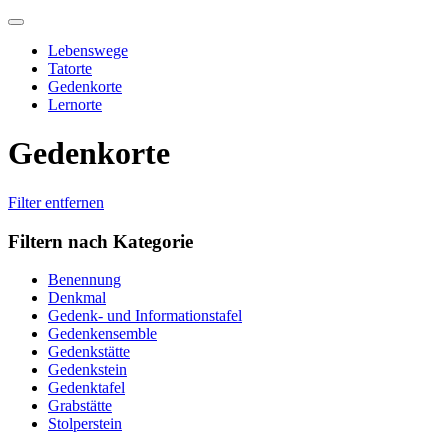
Skip
to
Lebenswege
content
Tatorte
Gedenkorte
Lernorte
Gedenkorte
Filter entfernen
Filtern nach Kategorie
Benennung
Denkmal
Gedenk- und Informationstafel
Gedenkensemble
Gedenkstätte
Gedenkstein
Gedenktafel
Grabstätte
Stolperstein