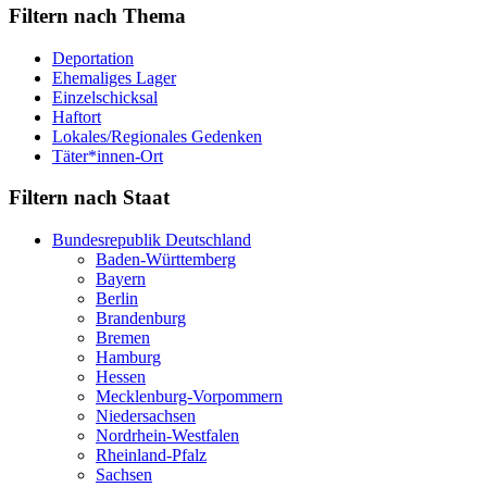
Filtern nach Thema
Deportation
Ehemaliges Lager
Einzelschicksal
Haftort
Lokales/Regionales Gedenken
Täter*innen-Ort
Filtern nach Staat
Bundesrepublik Deutschland
Baden-Württemberg
Bayern
Berlin
Brandenburg
Bremen
Hamburg
Hessen
Mecklenburg-Vorpommern
Niedersachsen
Nordrhein-Westfalen
Rheinland-Pfalz
Sachsen