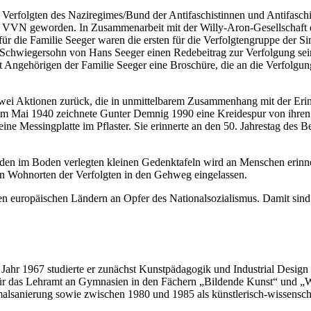
folgten des Naziregimes/Bund der Antifaschistinnen und Antifaschiste
der VVN geworden. In Zusammenarbeit mit der Willy-Aron-Gesellschaft e
e für die Familie Seeger waren die ersten für die Verfolgtengruppe der
Schwiegersohn von Hans Seeger einen Redebeitrag zur Verfolgung sein
Angehörigen der Familie Seeger eine Broschüre, die an die Verfolgun
 zwei Aktionen zurück, die in unmittelbarem Zusammenhang mit der Eri
ma im Mai 1940 zeichnete Gunter Demnig 1990 eine Kreidespur von ihr
ne Messingplatte im Pflaster. Sie erinnerte an den 50. Jahrestag des 
 den im Boden verlegten kleinen Gedenktafeln wird an Menschen erinnert
ten Wohnorten der Verfolgten in den Gehweg eingelassen.
ren europäischen Ländern an Opfer des Nationalsozialismus. Damit sind
ahr 1967 studierte er zunächst Kunstpädagogik und Industrial Design
 für das Lehramt an Gymnasien in den Fächern „Bildende Kunst“ und „
alsanierung sowie zwischen 1980 und 1985 als künstlerisch-wissenschaf