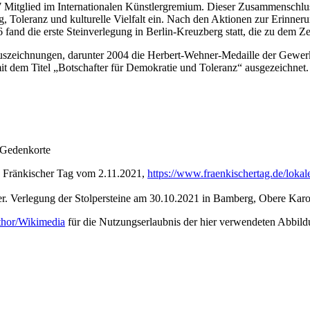
987 Mitglied im Internationalen Künstlergremium. Dieser Zusammenschlus
ng, Toleranz und kulturelle Vielfalt ein. Nach den Aktionen zur Erinn
and die erste Steinverlegung in Berlin-Kreuzberg statt, die zu dem Zei
 Auszeichnungen, darunter 2004 die Herbert-Wehner-Medaille der Gewerk
mit dem Titel „Botschafter für Demokratie und Toleranz“ ausgezeichnet
 Gedenkorte
n: Fränkischer Tag vom 2.11.2021,
https://www.fraenkischertag.de/lokale
 Verlegung der Stolpersteine am 30.10.2021 in Bamberg, Obere Karo
thor/Wikimedia
für die Nutzungserlaubnis der hier verwendeten Abbild