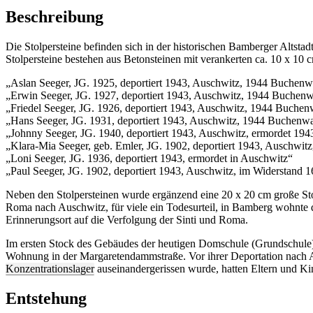
Beschreibung
Die Stolpersteine befinden sich in der historischen Bamberger Alts
Stolpersteine bestehen aus Betonsteinen mit verankerten ca. 10 x 10
„Aslan Seeger, JG. 1925, deportiert 1943, Auschwitz, 1944 Buchenwa
„Erwin Seeger, JG. 1927, deportiert 1943, Auschwitz, 1944 Buchenw
„Friedel Seeger, JG. 1926, deportiert 1943, Auschwitz, 1944 Buchen
„Hans Seeger, JG. 1931, deportiert 1943, Auschwitz, 1944 Buchenwal
„Johnny Seeger, JG. 1940, deportiert 1943, Auschwitz, ermordet 194
„Klara-Mia Seeger, geb. Emler, JG. 1902, deportiert 1943, Auschwit
„Loni Seeger, JG. 1936, deportiert 1943, ermordet in Auschwitz“
„Paul Seeger, JG. 1902, deportiert 1943, Auschwitz, im Widerstand 
Neben den Stolpersteinen wurde ergänzend eine 20 x 20 cm große Sto
Roma nach Auschwitz, für viele ein Todesurteil, in Bamberg wohnte 
Erinnerungsort auf die Verfolgung der Sinti und Roma.
Im ersten Stock des Gebäudes der heutigen Domschule (Grundschule)
Wohnung in der Margaretendammstraße. Vor ihrer Deportation nach Au
Konzentrationslager
auseinandergerissen wurde, hatten Eltern und Kin
Entstehung