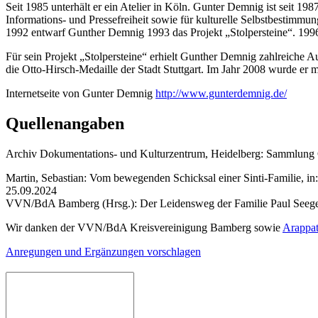
Seit 1985 unterhält er ein Atelier in Köln. Gunter Demnig ist seit 1
Informations- und Pressefreiheit sowie für kulturelle Selbstbestimmu
1992 entwarf Gunther Demnig 1993 das Projekt „Stolpersteine“. 1996 f
Für sein Projekt „Stolpersteine“ erhielt Gunther Demnig zahlreiche
die Otto-Hirsch-Medaille der Stadt Stuttgart. Im Jahr 2008 wurde er 
Internetseite von Gunter Demnig
http://www.gunterdemnig.de/
Quellenangaben
Archiv Dokumentations- und Kulturzentrum, Heidelberg: Sammlung
Martin, Sebastian: Vom bewegenden Schicksal einer Sinti-Familie, i
25.09.2024
VVN/BdA Bamberg (Hrsg.): Der Leidensweg der Familie Paul Seeger.
Wir danken der VVN/BdA Kreisvereinigung Bamberg sowie
Arappa
Anregungen und Ergänzungen vorschlagen