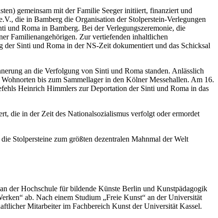
n) gemeinsam mit der Familie Seeger initiiert, finanziert und
.V., die in Bamberg die Organisation der Stolperstein-Verlegungen
 Sinti und Roma in Bamberg. Bei der Verlegungszeremonie, die
er Familienangehörigen. Zur vertiefenden inhaltlichen
g der Sinti und Roma in der NS-Zeit dokumentiert und das Schicksal
nnerung an die Verfolgung von Sinti und Roma standen. Anlässlich
en Wohnorten bis zum Sammellager in den Kölner Messehallen. Am 16.
Befehls Heinrich Himmlers zur Deportation der Sinti und Roma in das
, die in der Zeit des Nationalsozialismus verfolgt oder ermordet
 die Stolpersteine zum größten dezentralen Mahnmal der Welt
 an der Hochschule für bildende Künste Berlin und Kunstpädagogik
Werken“ ab. Nach einem Studium „Freie Kunst“ an der Universität
tlicher Mitarbeiter im Fachbereich Kunst der Universität Kassel.