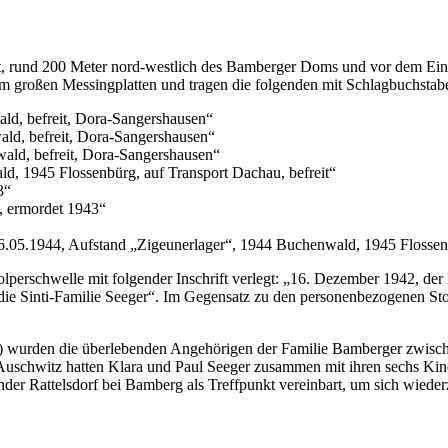
tadt, rund 200 Meter nord-westlich des Bamberger Doms und vor dem E
 cm großen Messingplatten und tragen die folgenden mit Schlagbuchstab
ld, befreit, Dora-Sangershausen“
ald, befreit, Dora-Sangershausen“
wald, befreit, Dora-Sangershausen“
d, 1945 Flossenbürg, auf Transport Dachau, befreit“
3“
z, ermordet 1943“
16.05.1944, Aufstand „Zigeunerlager“, 1944 Buchenwald, 1945 Flossenb
lperschwelle mit folgender Inschrift verlegt: „16. Dezember 1942, der
die Sinti-Familie Seeger“. Im Gegensatz zu den personenbezogenen Sto
 wurden die überlebenden Angehörigen der Familie Bamberger zwischen 
schwitz hatten Klara und Paul Seeger zusammen mit ihren sechs Kinde
der Rattelsdorf bei Bamberg als Treffpunkt vereinbart, um sich wiede