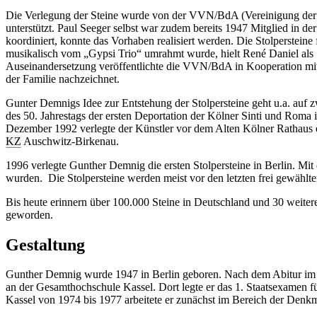
Die Verlegung der Steine wurde von der VVN/BdA (Vereinigung der Ver
unterstützt. Paul Seeger selbst war zudem bereits 1947 Mitglied in 
koordiniert, konnte das Vorhaben realisiert werden. Die Stolperstein
musikalisch vom „Gypsi Trio“ umrahmt wurde, hielt René Daniel als 
Auseinandersetzung veröffentlichte die VVN/BdA in Kooperation mit 
der Familie nachzeichnet.
Gunter Demnigs Idee zur Entstehung der Stolpersteine geht u.a. auf
des 50. Jahrestags der ersten Deportation der Kölner Sinti und Ro
Dezember 1992 verlegte der Künstler vor dem Alten Kölner Rathaus ei
KZ
Auschwitz-Birkenau.
1996 verlegte Gunther Demnig die ersten Stolpersteine in Berlin. Mit
wurden. Die Stolpersteine werden meist vor den letzten frei gewähl
Bis heute erinnern über 100.000 Steine in Deutschland und 30 weite
geworden.
Gestaltung
Gunther Demnig wurde 1947 in Berlin geboren. Nach dem Abitur im J
an der Gesamthochschule Kassel. Dort legte er das 1. Staatsexamen
Kassel von 1974 bis 1977 arbeitete er zunächst im Bereich der Denkm