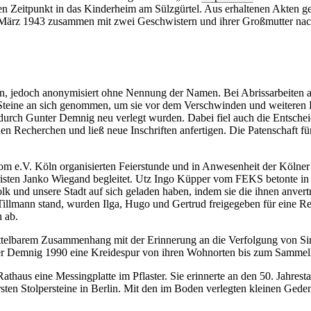
en Zeitpunkt in das Kinderheim am Sülzgürtel. Aus erhaltenen Akten ge
ärz 1943 zusammen mit zwei Geschwistern und ihrer Großmutter nach 
den, jedoch anonymisiert ohne Nennung der Namen. Bei Abrissarbeiten 
Steine an sich genommen, um sie vor dem Verschwinden und weiteren 
durch Gunter Demnig neu verlegt wurden. Dabei fiel auch die Entschei
 Recherchen und ließ neue Inschriften anfertigen. Die Patenschaft fü
m e.V. Köln organisierten Feierstunde und in Anwesenheit der Kölner
sten Janko Wiegand begleitet. Utz Ingo Küpper vom FEKS betonte in 
k und unsere Stadt auf sich geladen haben, indem sie die ihnen anvert
Tillmann stand, wurden Ilga, Hugo und Gertrud freigegeben für eine 
 ab.
ittelbarem Zusammenhang mit der Erinnerung an die Verfolgung von Sint
er Demnig 1990 eine Kreidespur von ihren Wohnorten bis zum Sammell
haus eine Messingplatte im Pflaster. Sie erinnerte an den 50. Jahres
en Stolpersteine in Berlin. Mit den im Boden verlegten kleinen Gedenk