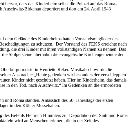
ht hervor, dass das Kinderheim selbst die Polizei auf das Roma-
Auschwitz-Birkenau deportiert und dort am 24. April 1943
auf dem Gelände des Kinderheims hatten Vorstandsmitglieder des
Beschädigungen zu schützen. Der Vorstand des FEKS erreichte nach
dung, die drei Kinder mit ihren vollständigen Namen zu nennen. Das
r die Stolpersteine übernahm die evangelische Kirchengemeinde der
 Oberbürgermeisterin Henriette Reker. Musikalisch wurde die
seiner Ansprache: „Heute gedenken wir besonders der verschleppten
rauten Kinder nicht geschützt haben. Hier im Kinderheim, das damals
Reise in den Tod, nach Auschwitz.“ Im Gedenken an die ermordeten
i und Roma standen. Anlässlich des 50. Jahrestags der ersten
ager in den Kölner Messehallen.
tag des Befehls Heinrich Himmlers zur Deportation der Sinti und Roma
tafeln wird an Menschen erinnert, die in der Zeit des