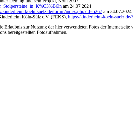
unter Demnig und sein Projekt, Köln 2007
_der_Stolpersteine_in_K%C3%B6ln
am 24.07.2024
w.kinderheim-koeln-suelz.de/forum/index.php?id=5267
am 24.07.2024
e Kinderheim Köln-Sülz e.V. (FEKS),
https://kinderheim-koeln-suelz.de
 die Erlaubnis zur Nutzung der hier verwendeten Fotos der Internetse
ons bereitgestellten Fotoaufnahmen.