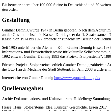
Bis heute erinnern über 100.000 Steine in Deutschland und 30 weite
geworden.
Gestaltung
Gunther Demnig wurde 1947 in Berlin geboren. Nach dem Abitur im J
an der Gesamthochschule Kassel. Dort legte er das 1. Staatsexamen
Kassel von 1974 bis 1977 arbeitete er zunächst im Bereich der Denkm
Seit 1985 unterhält er ein Atelier in Köln. Gunter Demnig ist seit 1
Informations- und Pressefreiheit sowie für kulturelle Selbstbestimmu
1992 entwarf Gunther Demnig 1993 das Projekt „Stolpersteine“. 1996 f
Für sein Projekt „Stolpersteine“ erhielt Gunther Demnig zahlreiche
die Otto-Hirsch-Medaille der Stadt Stuttgart. Im Jahr 2008 wurde er 
Internetseite von Gunter Demnig
http://www.gunterdemnig.de/
Quellenangaben
Archiv Dokumentations- und Kulturzentrum, Heidelberg: Sammlung
Hesse, Hans: Stolpersteine. Idee, Künstler, Geschichte, Essen 2017