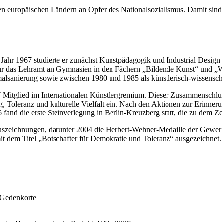
ren europäischen Ländern an Opfer des Nationalsozialismus. Damit sind
ahr 1967 studierte er zunächst Kunstpädagogik und Industrial Design
 für das Lehramt an Gymnasien in den Fächern „Bildende Kunst“ und „
alsanierung sowie zwischen 1980 und 1985 als künstlerisch-wissenschaf
987 Mitglied im Internationalen Künstlergremium. Dieser Zusammenschlus
ng, Toleranz und kulturelle Vielfalt ein. Nach den Aktionen zur Erinn
and die erste Steinverlegung in Berlin-Kreuzberg statt, die zu dem Zei
 Auszeichnungen, darunter 2004 die Herbert-Wehner-Medaille der Gewerk
mit dem Titel „Botschafter für Demokratie und Toleranz“ ausgezeichnet
 Gedenkorte