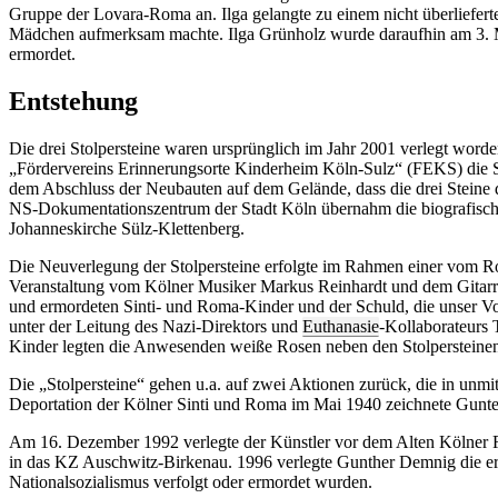
Gruppe der Lovara-Roma an. Ilga gelangte zu einem nicht überliefert
Mädchen aufmerksam machte. Ilga Grünholz wurde daraufhin am 3. M
ermordet.
Entstehung
Die drei Stolpersteine waren ursprünglich im Jahr 2001 verlegt wor
„Fördervereins Erinnerungsorte Kinderheim Köln-Sulz“ (FEKS) die 
dem Abschluss der Neubauten auf dem Gelände, dass die drei Steine 
NS-Dokumentationszentrum der Stadt Köln übernahm die biografischen
Johanneskirche Sülz-Klettenberg.
Die Neuverlegung der Stolpersteine erfolgte im Rahmen einer vom Ro
Veranstaltung vom Kölner Musiker Markus Reinhardt und dem Gitarri
und ermordeten Sinti- und Roma-Kinder und der Schuld, die unser Vol
unter der Leitung des Nazi-Direktors und
Euthanasie
-Kollaborateurs 
Kinder legten die Anwesenden weiße Rosen neben den Stolpersteinen
Die „Stolpersteine“ gehen u.a. auf zwei Aktionen zurück, die in unm
Deportation der Kölner Sinti und Roma im Mai 1940 zeichnete Gunt
Am 16. Dezember 1992 verlegte der Künstler vor dem Alten Kölner Rat
in das KZ Auschwitz-Birkenau. 1996 verlegte Gunther Demnig die erst
Nationalsozialismus verfolgt oder ermordet wurden.