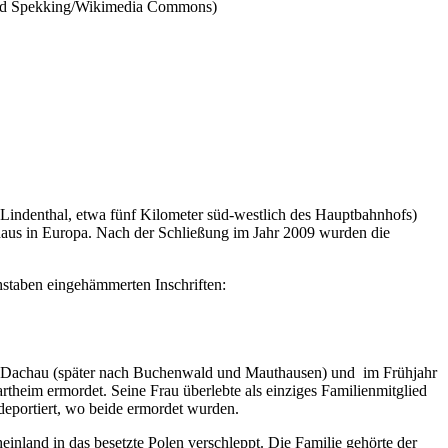
mond Spekking/Wikimedia Commons)
Lindenthal, etwa fünf Kilometer süd-westlich des Hauptbahnhofs)
haus in Europa. Nach der Schließung im Jahr 2009 wurden die
hstaben eingehämmerten Inschriften:
h Dachau (später nach Buchenwald und Mauthausen) und im Frühjahr
theim ermordet. Seine Frau überlebte als einziges Familienmitglied
eportiert, wo beide ermordet wurden.
einland in das besetzte Polen verschleppt. Die Familie gehörte der