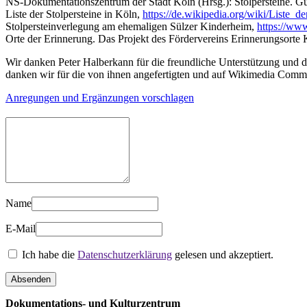
NS-Dokumentationszentrum der Stadt Köln (Hrsg.): Stolpersteine. G
Liste der Stolpersteine in Köln,
https://de.wikipedia.org/wiki/Liste
Stolpersteinverlegung am ehemaligen Sülzer Kinderheim,
https://ww
Orte der Erinnerung. Das Projekt des Fördervereins Erinnerungsort
Wir danken Peter Halberkann für die freundliche Unterstützung und
danken wir für die von ihnen angefertigten und auf Wikimedia Comm
Anregungen und Ergänzungen vorschlagen
Name
E-Mail
Ich habe die
Datenschutzerklärung
gelesen und akzeptiert.
Dokumentations- und Kulturzentrum