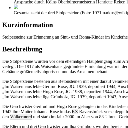
Ansprache durch Kölns Oberbürgermeisterin Henriette Reker
Gesamtansicht der drei Stolpersteine (Foto: 1971markus@wiki
Kurzinformation
Stolpersteine zur Erinnerung an Sinti- und Roma-Kinder im Kinderh
Beschreibung
Die Stolpersteine wurden vor dem ehemaligen Haupteingang zum Areal
verlegt. Die 1917 als Waisenhaus gegründete Einrichtung war mit de
Gebäude größtenteils abgerissen und das Areal neu bebaut.
Die Stolpersteine bestehen aus Betonsteinen mit einer darauf verank
„Im Waisenhaus lebte Gertrud Rose, JG. 1939, deportiert 1944, Ausc
„Im Waisenhaus lebte Hugo Rose, JG. 1938, deportiert 1944, Auschwi
„Im Waisenhaus lebte Ilga Grünholz, JG. 1939, deportiert 1943, Ausc
Die Geschwister Gertrud und Hugo Rose gelangten in das Kinderhe
1942 ihre Mutter Johanna Rose in das
KZ
Ravensbrück verschleppt ha
den
Völkermord
und starb im Jahr 2000 im Alter von 83 Jahren. Ge
Die Eltern und drei Geschwister von Ilga Grünholz wurden bereits 