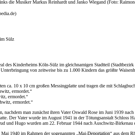
, links die Musiker Markus Reinhardt und Janko Wiegand (Foto: Rai
pedia.de)
eim Sülz
 des Kinderheims Köln-Sülz im gleichnamigen Stadtteil (Stadtbezirk 
r Unterbringung von zeitweise bis zu 1.000 Kindern das größte Waisen
erten ca. 10 x 10 cm großen Messingplatte und tragen die mit Schlagbuc
hwitz, ermordet.“
tz, ermordet.“
hwitz, ermordet.“
im, nachdem man zunächst ihren Vater Oswald Rose im Juni 1939 nac
tte. Der Vater wurde im August 1941 in der Tötungsanstalt Schloss Har
rtrud und Hugo wurden am 22. Februar 1944 nach Auschwitz-Birkenau d
im Mai 1940 im Rahmen der sogenannten „Mai-
Deportation
“ aus dem Rh