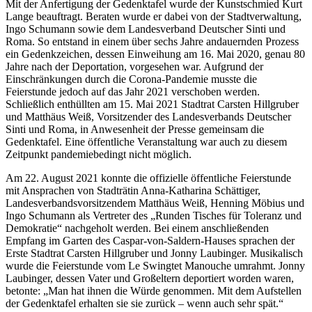
Mit der Anfertigung der Gedenktafel wurde der Kunstschmied Kurt
Lange beauftragt. Beraten wurde er dabei von der Stadtverwaltung,
Ingo Schumann sowie dem Landesverband Deutscher Sinti und
Roma. So entstand in einem über sechs Jahre andauernden Prozess
ein Gedenkzeichen, dessen Einweihung am 16. Mai 2020, genau 80
Jahre nach der Deportation, vorgesehen war. Aufgrund der
Einschränkungen durch die Corona-Pandemie musste die
Feierstunde jedoch auf das Jahr 2021 verschoben werden.
Schließlich enthüllten am 15. Mai 2021 Stadtrat Carsten Hillgruber
und Matthäus Weiß, Vorsitzender des Landesverbands Deutscher
Sinti und Roma, in Anwesenheit der Presse gemeinsam die
Gedenktafel. Eine öffentliche Veranstaltung war auch zu diesem
Zeitpunkt pandemiebedingt nicht möglich.
Am 22. August 2021 konnte die offizielle öffentliche Feierstunde
mit Ansprachen von Stadträtin Anna-Katharina Schättiger,
Landesverbandsvorsitzendem Matthäus Weiß, Henning Möbius und
Ingo Schumann als Vertreter des „Runden Tisches für Toleranz und
Demokratie“ nachgeholt werden. Bei einem anschließenden
Empfang im Garten des Caspar-von-Saldern-Hauses sprachen der
Erste Stadtrat Carsten Hillgruber und Jonny Laubinger. Musikalisch
wurde die Feierstunde vom Le Swingtet Manouche umrahmt. Jonny
Laubinger, dessen Vater und Großeltern deportiert worden waren,
betonte: „Man hat ihnen die Würde genommen. Mit dem Aufstellen
der Gedenktafel erhalten sie sie zurück – wenn auch sehr spät.“