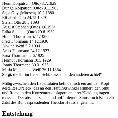
Heini Korpatsch (Otto) 8.7.1929
Dunga Korpatsch (Otto) 9.1.1905
Saga Goy (Mirosch) 10.2.1880
Elisabeth Otto 24.12.1929
Stefan Otto 28.3.1893
August Stephan (Otto) 4.6.1934
Erika Stephan (Otto) 29.6.1932
Hulda Thormann 5.11.1900
Fred Thormann 14.12.1936
Alwine Weiß 5.7.1904
Arno Thormann 24.12.1923
Erna Thormann 2.6.1925
Helmut Thormann 10.5.1929
Jonny Thormann 30.3.1935
Maria Magdalena Weiß 26.11.1864
Sorgt, die ihr im Leben steht, dass einer den anderen achte!“
Mittig zwischen den Lebensdaten befindet sich ein auf den Kopf
gestelltes Dreieck, das an den Häftlingswinkel erinnert, den Sinti
und Roma in den Konzentrationslagern an ihrer Kleidung tragen
mussten. Der abschließende und auffordernde Sinnspruch ist an ein
Zitat des Bundespräsidenten Theodor Heuss angelehnt.
Entstehung