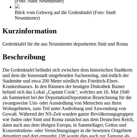
(Foto: Stadt Neumünster)
Blick vom Gehweg auf die Gedenktafel (Foto: Stadt
Neumünster)
Kurzinformation
Gedenktafel für die aus Neumünster deportierten Sinti und Roma
Beschreibung
Die Gedenktafel befindet sich zwischen dem historischen Stadtkern
und dem die Innenstadt umgebenden Sachsenring, süd-östlich der
Stadtmitte und etwa 200 Meter nördlich des Friedrich-Ebert-
Krankenhauses. In den Räumen der heutigen Diskothek Bumer
befand sich das Lokal „Captain Cook“, welches am 16. Mai 1940
als Sammelort bei der
Deportation
Deportation
Bezeichnung für die
zwangsweise Um- oder Aussiedlung von Menschen aus ihren
Wohngebieten, zum Teil unter Androhung und Anwendung von
Gewalt. Während der NS-Zeit wurden ganze Bevölkerungsgruppen
wie Juden oder Sinti und Roma zunächst aus dem Deutschen Reich,
dann auch aus dem übrigen Europa, in Sammellager, Gettos und
Konzentrations- oder Vernichtungslager in die besetzten Ostgebiete
deportiert und dort ermordet. Oft wurde dies auch zur Tarnung als