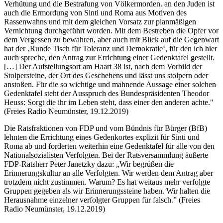
Verhütung und die Bestrafung von Völkermorden.
an den Juden ist
auch die Ermordung von Sinti und Roma aus Motiven des
Rassenwahns und mit dem gleichen Vorsatz zur planmäßigen
Vernichtung durchgeführt worden. Mit dem Bestreben die Opfer vor
dem Vergessen zu bewahren, aber auch mit Blick auf die Gegenwart
hat der ‚Runde Tisch für Toleranz und Demokratie‘, für den ich hier
auch spreche, den Antrag zur Errichtung einer Gedenktafel gestellt.
[…] Der Aufstellungsort am Haart 38 ist, nach dem Vorbild der
Stolpersteine, der Ort des Geschehens und lässt uns stolpern oder
anstoßen. Für die so wichtige und mahnende Aussage einer solchen
Gedenktafel steht der Ausspruch des Bundespräsidenten Theodor
Heuss: Sorgt die ihr im Leben steht, dass einer den anderen achte."
(Freies Radio Neumünster, 19.12.2019)
Die Ratsfraktionen von FDP und vom Bündnis für Bürger (BfB)
lehnten die Errichtung eines Gedenkortes explizit für Sinti und
Roma ab und forderten weiterhin eine Gedenktafel für alle von den
Nationalsozialisten Verfolgten. Bei der Ratsversammlung äußerte
FDP-Ratsherr Peter Janetzky dazu: „Wir begrüßen die
Erinnerungskultur an alle Verfolgten. Wir werden dem Antrag aber
trotzdem nicht zustimmen. Warum? Es hat weitaus mehr verfolgte
Gruppen gegeben als wir Erinnerungssteine haben. Wir halten die
Herausnahme einzelner verfolgter Gruppen für falsch.” (Freies
Radio Neumünster, 19.12.2019)