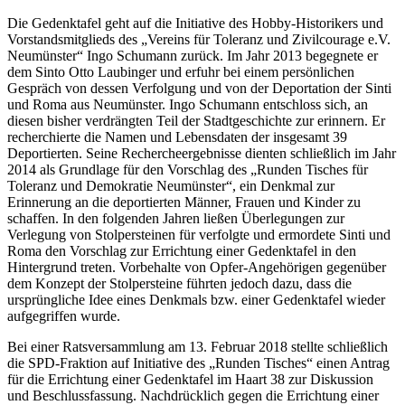
Die Gedenktafel geht auf die Initiative des Hobby-Historikers und
Vorstandsmitglieds des „Vereins für Toleranz und Zivilcourage e.V.
Neumünster“ Ingo Schumann zurück. Im Jahr 2013 begegnete er
dem Sinto Otto Laubinger und erfuhr bei einem persönlichen
Gespräch von dessen Verfolgung und von der Deportation der Sinti
und Roma aus Neumünster. Ingo Schumann entschloss sich, an
diesen bisher verdrängten Teil der Stadtgeschichte zur erinnern. Er
recherchierte die Namen und Lebensdaten der insgesamt 39
Deportierten. Seine Rechercheergebnisse dienten schließlich im Jahr
2014 als Grundlage für den Vorschlag des „Runden Tisches für
Toleranz und Demokratie Neumünster“, ein Denkmal zur
Erinnerung an die deportierten Männer, Frauen und Kinder zu
schaffen. In den folgenden Jahren ließen Überlegungen zur
Verlegung von Stolpersteinen für verfolgte und ermordete Sinti und
Roma den Vorschlag zur Errichtung einer Gedenktafel in den
Hintergrund treten. Vorbehalte von Opfer-Angehörigen gegenüber
dem Konzept der Stolpersteine führten jedoch dazu, dass die
ursprüngliche Idee eines Denkmals bzw. einer Gedenktafel wieder
aufgegriffen wurde.
Bei einer Ratsversammlung am 13. Februar 2018 stellte schließlich
die SPD-Fraktion auf Initiative des „Runden Tisches“ einen Antrag
für die Errichtung einer Gedenktafel im Haart 38 zur Diskussion
und Beschlussfassung. Nachdrücklich gegen die Errichtung einer