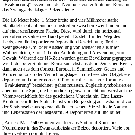
"Evakuierung" bezeichnet.
der Neumünsteraner Sinti und Roma in
das Zwangsarbeitslager Belzec diente.
Die 1,8 Meter hohe, 1 Meter breite und vier Millimeter starke
Stahltafel steht auf einem Grünstreifen zwischen zwei Linden und
auf einer gepflasterten Fläche. Diese wird durch ein horizontal
verlaufendes stählernes Band geteilt. Es steht für den Weg des
Leids, den die
Deportierten
Deportation
Bezeichnung für die
zwangsweise Um- oder Aussiedlung von Menschen aus ihren
Wohngebieten, zum Teil unter Androhung und Anwendung von
Gewalt. Während der NS-Zeit wurden ganze Bevölkerungsgruppen
wie Juden oder Sinti und Roma zunächst aus dem Deutschen Reich,
dann auch aus dem übrigen Europa, in Sammellager, Gettos und
Konzentrations- oder Vernichtungslager in die besetzten Ostgebiete
deportiert und dort ermordet. Oft wurde dies auch zur Tarnung als
"Evakuierung" bezeichnet.
gehen mussten. Zugleich symbolisiert es
aber auch die Spur, die bis in die Gegenwart reicht und weist auf die
Verantwortlichkeit für das geschehene Unrecht hin. Eine Laser-
Konturinschrift der Stahltafel ist vom Bürgersteig aus lesbar und von
der Straßenseite aus spiegelbildlich zu sehen. Sie zählt die Namen
und Lebensdaten der insgesamt 39 Deportierten auf und lautet:
„Am 16. Mai 1940 wurden von hier aus Sinti und Roma aus
Neumünster in das Zwangsarbeitslager Belzec deportiert. Viele von
ihnen verloren dort ihr Leben.