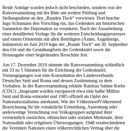
Beide Anträge wurden jedoch nicht beschieden, sondern von der
Ratsversammlung mit der Bitte um weitere Prüfung und
Stellungnahme an den „Runden Tisch“ verwiesen. Dort brachte
Ingo Schumann den Vorschlag ein, das Gedenken am historischen
Sammelort der Deportation zu verankern. Nach der Ausarbeitung
einer detaillierten Vorlage für die weiteren Entscheidungsprozesses
und einem Ortstermin mit allen Beteiligten (Ämter, Angehörige,
Initiatoren) im Juni 2019 legte der „Runde Tisch“ am 30. September
den Ort und die Gestaltungform der Gedenktafel sowie die
Herausgabe einer begleitenden Broschüre fest.
Am 17. Dezember 2019 stimmte die Ratsversammlung schließlich
mit 33 zu 5 Stimmen für die Errichtung der Gedenktafel.
Vorausgegangen war eine Konsultation des Landesverbands
Deutscher Sinti und Roma und dessen Zustimmung zu dem
Vorhaben. In der Ratsversammlung erklärte Ratsfrau Sabine Krebs
(CDU): „Insgesamt wurden europaweit etwa eine halbe Million
Sinti und Roma ermordet und 1985 offiziell als Opfer des
Nationalsozialismus anerkannt. Wie der
Völkermord
Völkermord
Bezeichnung für die vorsätzliche Ermordung, Ausrottung oder
anderweitige Vernichtung von Volksgruppen aufgrund ihrer
vermeintlich rassischen, ethnischen oder sozialen Merkmale, ihrer
Nationalität oder religiösen Überzeugungen. 1948 verabschiedeten
die Vereinten Nationen einen völkerrechtlichen Vertrag über die