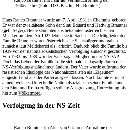
Ranco Brantner mit Fahrrad, vermutlich Anfang der
1940er Jahre (Foto: DZOK Ulm, NL Brantner)
Hans Ranco Brantner wurde am 7. April 1931 in Chemnitz geboren.
Er war der zweitälteste Sohn der Sinti Eduard und Hedwig Brantner
(geb. Seger). Beide stammten aus bekannten österreichischen
Musikerfamilien. Ab 1927 lebten sie in Sachsen. Die Mitglieder der
Familie Brantner waren österreichische Staatsbürger und galten
zunächst laut Meldekartei als „arisch“. Dadurch blieb die Familie bis
1939 vor der nationalsozialistischen Verfolgung zunächst geschützt.
Von 1933 bis 1939 war der Vater sogar Mitglied in der NSDAP.
Doch das Leben der Familie sollte sich bald schlagartig durch die
NS-Verfolgungsmaßnahmen ändern. Der Vater wurde aufgrund der
rassistischen
Ideologie
der Nationalsozialisten als „Zigeuner“
eingestuft und aus der Partei ausgeschlossen. Noch konnte er nicht
ahnen, welches Unrecht die Nationalsozialisten seiner Familie und
den Sinti und Roma zufügen sollten: Ausgrenzung, Entrechtung bis
hin zum
Völkermord
.
Verfolgung in der NS-Zeit
Ranco Brantner im Alter von 9 Jahren. Aufnahme der