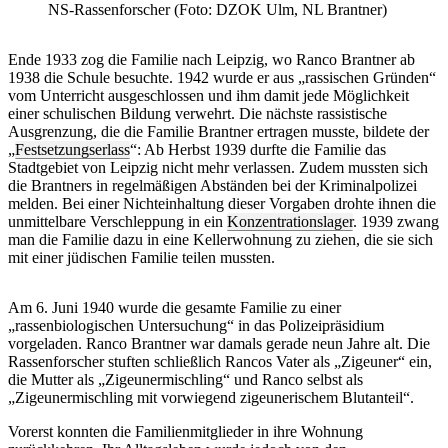
NS-Rassenforscher (Foto: DZOK Ulm, NL Brantner)
Ende 1933 zog die Familie nach Leipzig, wo Ranco Brantner ab
1938 die Schule besuchte. 1942 wurde er aus „rassischen Gründen“
vom Unterricht ausgeschlossen und ihm damit jede Möglichkeit
einer schulischen Bildung verwehrt. Die nächste rassistische
Ausgrenzung, die die Familie Brantner ertragen musste, bildete der
„
Festsetzungserlass
“: Ab Herbst 1939 durfte die Familie das
Stadtgebiet von Leipzig nicht mehr verlassen. Zudem mussten sich
die Brantners in regelmäßigen Abständen bei der Kriminalpolizei
melden. Bei einer Nichteinhaltung dieser Vorgaben drohte ihnen die
unmittelbare Verschleppung in ein
Konzentrationslager
. 1939 zwang
man die Familie dazu in eine Kellerwohnung zu ziehen, die sie sich
mit einer jüdischen Familie teilen mussten.
Am 6. Juni 1940 wurde die gesamte Familie zu einer
„rassenbiologischen Untersuchung“ in das Polizeipräsidium
vorgeladen. Ranco Brantner war damals gerade neun Jahre alt. Die
Rassenforscher stuften schließlich Rancos Vater als „Zigeuner“ ein,
die Mutter als „Zigeunermischling“ und Ranco selbst als
„Zigeunermischling mit vorwiegend zigeunerischem Blutanteil“.
Vorerst konnten die Familienmitglieder in ihre Wohnung