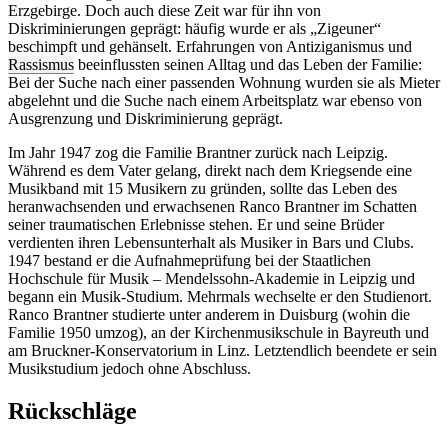
Erzgebirge. Doch auch diese Zeit war für ihn von
Diskriminierungen geprägt: häufig wurde er als „Zigeuner“
beschimpft und gehänselt. Erfahrungen von Antiziganismus und
Rassismus
beeinflussten seinen Alltag und das Leben der Familie:
Bei der Suche nach einer passenden Wohnung wurden sie als Mieter
abgelehnt und die Suche nach einem Arbeitsplatz war ebenso von
Ausgrenzung und Diskriminierung geprägt.
Im Jahr 1947 zog die Familie Brantner zurück nach Leipzig.
Während es dem Vater gelang, direkt nach dem Kriegsende eine
Musikband mit 15 Musikern zu gründen, sollte das Leben des
heranwachsenden und erwachsenen Ranco Brantner im Schatten
seiner traumatischen Erlebnisse stehen. Er und seine Brüder
verdienten ihren Lebensunterhalt als Musiker in Bars und Clubs.
1947 bestand er die Aufnahmeprüfung bei der Staatlichen
Hochschule für Musik – Mendelssohn-Akademie in Leipzig und
begann ein Musik-Studium. Mehrmals wechselte er den Studienort.
Ranco Brantner studierte unter anderem in Duisburg (wohin die
Familie 1950 umzog), an der Kirchenmusikschule in Bayreuth und
am Bruckner-Konservatorium in Linz. Letztendlich beendete er sein
Musikstudium jedoch ohne Abschluss.
Rückschläge