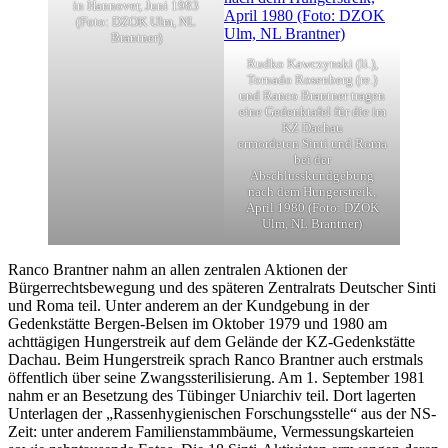
in Hannover, Juni 1983
(Foto: DZOK Ulm, NL
Brantner)
Rudko Kawczynski (li.),
Tornado Rosenberg (re.)
und Ranco Brantner tragen
eine Gedenktafel für die im
KZ Dachau
ermordeten Sinti und Roma
bei der
Abschlusskundgebung
nach dem Hungerstreik,
April 1980 (Foto: DZOK
Ulm, NL Brantner)
Ranco Brantner nahm an allen zentralen Aktionen der
Bürgerrechtsbewegung und des späteren Zentralrats Deutscher Sinti
und Roma teil. Unter anderem an der Kundgebung in der
Gedenkstätte Bergen-Belsen im Oktober 1979 und 1980 am
achttägigen Hungerstreik auf dem Gelände der KZ-Gedenkstätte
Dachau. Beim Hungerstreik sprach Ranco Brantner auch erstmals
öffentlich über seine Zwangssterilisierung. Am 1. September 1981
nahm er an Besetzung des Tübinger Uniarchiv teil. Dort lagerten
Unterlagen der „Rassenhygienischen Forschungsstelle“ aus der NS-
Zeit: unter anderem Familienstammbäume, Vermessungskarteien