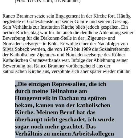
(Foto: DZOK Ulm, NL Brantner)
Ranco Brantner setzte sein Engagement in der Kirche fort. Häufig
begleitete er Gottesdienste mit seiner Gitarre und seinem Gesang.
Sein Verhältnis zur Institution Kirche blieb jedoch gespalten. Ein
herber Rückschlag war für ihn auch die deutliche Ablehnung seiner
Bewerbung für die Diakonen-Stelle in der „Zigeuner- und
Nomadenseelsorge“ in Köln. Er wollte einer der Nachfolger von
Silvia Sobeck
werden, die von 1973 bis 1989 die Sozialreferentin
der Katholischen Zigeuner- und Nomadenseelsorge des Kölner
Katholischen Caritasverbands war. Infolge der Ablehnung seiner
Bewerbung trat Ranco Brantner vorübergehend aus der
katholischen Kirche aus, versöhnte sich aber später wieder mit ihr.
„Die einzigen Repressalien, die ich
durch meine Teilnahme am
Hungerstreik in Dachau zu spüren
bekam, kamen von der katholischen
Kirche. Meinem Beruf hat das
überhaupt nicht geschadet, ich wurde
sogar noch mehr geachtet. Das
Verhältnis zu meinen Arbeitskollegen