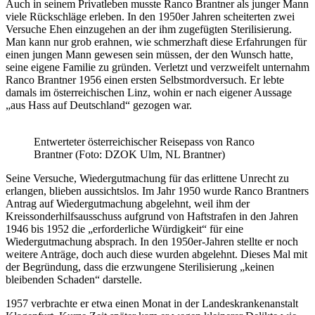
Auch in seinem Privatleben musste Ranco Brantner als junger Mann
viele Rückschläge erleben. In den 1950er Jahren scheiterten zwei
Versuche Ehen einzugehen an der ihm zugefügten Sterilisierung.
Man kann nur grob erahnen, wie schmerzhaft diese Erfahrungen für
einen jungen Mann gewesen sein müssen, der den Wunsch hatte,
seine eigene Familie zu gründen. Verletzt und verzweifelt unternahm
Ranco Brantner 1956 einen ersten Selbstmordversuch. Er lebte
damals im österreichischen Linz, wohin er nach eigener Aussage
„aus Hass auf Deutschland“ gezogen war.
Entwerteter österreichischer Reisepass von Ranco
Brantner (Foto: DZOK Ulm, NL Brantner)
Seine Versuche, Wiedergutmachung für das erlittene Unrecht zu
erlangen, blieben aussichtslos. Im Jahr 1950 wurde Ranco Brantners
Antrag auf Wiedergutmachung abgelehnt, weil ihm der
Kreissonderhilfsausschuss aufgrund von Haftstrafen in den Jahren
1946 bis 1952 die „erforderliche Würdigkeit“ für eine
Wiedergutmachung absprach. In den 1950er-Jahren stellte er noch
weitere Anträge, doch auch diese wurden abgelehnt. Dieses Mal mit
der Begründung, dass die erzwungene Sterilisierung „keinen
bleibenden Schaden“ darstelle.
1957 verbrachte er etwa einen Monat in der Landeskrankenanstalt