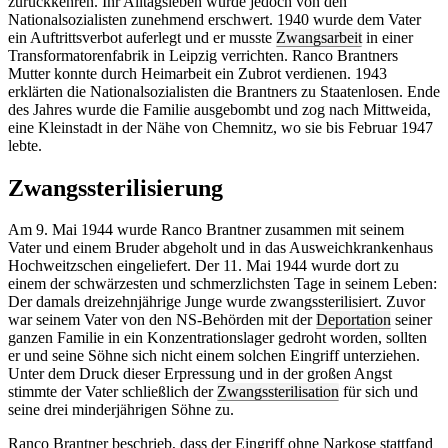
zurückkehren. Ihr Alltagsleben wurde jedoch von den
Nationalsozialisten zunehmend erschwert. 1940 wurde dem Vater
ein Auftrittsverbot auferlegt und er musste
Zwangsarbeit
in einer
Transformatorenfabrik in Leipzig verrichten. Ranco Brantners
Mutter konnte durch Heimarbeit ein Zubrot verdienen. 1943
erklärten die Nationalsozialisten die Brantners zu Staatenlosen. Ende
des Jahres wurde die Familie ausgebombt und zog nach Mittweida,
eine Kleinstadt in der Nähe von Chemnitz, wo sie bis Februar 1947
lebte.
Zwangssterilisierung
Am 9. Mai 1944 wurde Ranco Brantner zusammen mit seinem
Vater und einem Bruder abgeholt und in das Ausweichkrankenhaus
Hochweitzschen eingeliefert. Der 11. Mai 1944 wurde dort zu
einem der schwärzesten und schmerzlichsten Tage in seinem Leben:
Der damals dreizehnjährige Junge wurde zwangssterilisiert. Zuvor
war seinem Vater von den NS-Behörden mit der
Deportation
seiner
ganzen Familie in ein Konzentrationslager gedroht worden, sollten
er und seine Söhne sich nicht einem solchen Eingriff unterziehen.
Unter dem Druck dieser Erpressung und in der großen Angst
stimmte der Vater schließlich der
Zwangssterilisation
für sich und
seine drei minderjährigen Söhne zu.
Ranco Brantner beschrieb, dass der Eingriff ohne Narkose stattfand