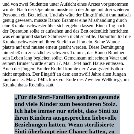
und von zwei Studenten unter Aufsicht eines Arztes vorgenommen
wurde. Nach der Operation musste sich der Junge mit drei weiteren
Personen ein Bett teilen. Und als wäre der Eingriff nicht traumatisch
genug gewesen, musste Ranco Brantner eine Misshandlung durch
eine Krankenschwester über sich ergehen lassen. Einen Tag nach
der Operation sollte er aufstehen und das Bett ordentlich herrichten,
was er aufgrund starker Schmerzen nicht schaffte. Daraufhin trat die
Krankenschwester mit ihren Stiefeln auf ihn ein. Seine Wunde
platzte auf und musste erneut genäht werden. Diese Demütigung
hinterließ ein zusätzliches schweres Trauma, das Ranco Brantner
sein Leben lang begleiten sollte. Gemeinsam mit seinem Vater und
seinem Bruder wurde er am 17. Mai 1944 nach Hause entlassen.
Auch der jüngere Bruder Rudolf konnte der Zwangssterilisation
nicht entgehen. Der Eingriff an dem erst zwölf Jahre alten Jungen
fand am 13. März 1945, kurz vor Ende des Zweiten Weltkriegs, im
Krankenhaus Rochlitz statt.
„Für die Sinti-Familien gehören gesunde
und viele Kinder zum besonderen Stolz.
Ich habe immer nur erlebt, dass Sinti zu
ihren Kindern ausgesprochen liebevolle
Beziehungen hatten. Wenn sterilisierte
Sinti überhaupt eine Chance hatten, zu