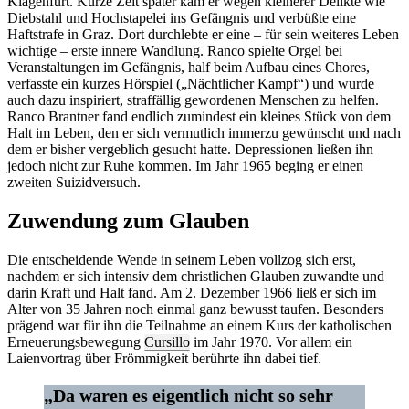
Klagenfurt. Kurze Zeit später kam er wegen kleinerer Delikte wie
Diebstahl und Hochstapelei ins Gefängnis und verbüßte eine
Haftstrafe in Graz. Dort durchlebte er eine – für sein weiteres Leben
wichtige – erste innere Wandlung. Ranco spielte Orgel bei
Veranstaltungen im Gefängnis, half beim Aufbau eines Chores,
verfasste ein kurzes Hörspiel („Nächtlicher Kampf“) und wurde
auch dazu inspiriert, straffällig gewordenen Menschen zu helfen.
Ranco Brantner fand endlich zumindest ein kleines Stück von dem
Halt im Leben, den er sich vermutlich immerzu gewünscht und nach
dem er bisher vergeblich gesucht hatte. Depressionen ließen ihn
jedoch nicht zur Ruhe kommen. Im Jahr 1965 beging er einen
zweiten Suizidversuch.
Zuwendung zum Glauben
Die entscheidende Wende in seinem Leben vollzog sich erst,
nachdem er sich intensiv dem christlichen Glauben zuwandte und
darin Kraft und Halt fand. Am 2. Dezember 1966 ließ er sich im
Alter von 35 Jahren noch einmal ganz bewusst taufen. Besonders
prägend war für ihn die Teilnahme an einem Kurs der katholischen
Erneuerungsbewegung
Cursillo
im Jahr 1970. Vor allem ein
Laienvortrag über Frömmigkeit berührte ihn dabei tief.
„Da waren es eigentlich nicht so sehr