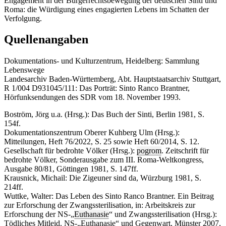
Engagement in der Bürgerrechtsbewegung der deutschen Sinti und
Roma: die Würdigung eines engagierten Lebens im Schatten der
Verfolgung.
Quellenangaben
Dokumentations- und Kulturzentrum, Heidelberg: Sammlung
Lebenswege
Landesarchiv Baden-Württemberg, Abt. Hauptstaatsarchiv Stuttgart,
R 1/004 D931045/111: Das Porträt: Sinto Ranco Brantner,
Hörfunksendungen des SDR vom 18. November 1993.
Boström, Jörg u.a. (Hrsg.): Das Buch der Sinti, Berlin 1981, S.
154f.
Dokumentationszentrum Oberer Kuhberg Ulm (Hrsg.):
Mitteilungen, Heft 76/2022, S. 25 sowie Heft 60/2014, S. 12.
Gesellschaft für bedrohte Völker (Hrsg.):
pogrom
. Zeitschrift für
bedrohte Völker, Sonderausgabe zum III. Roma-Weltkongress,
Ausgabe 80/81, Göttingen 1981, S. 147ff.
Krausnick, Michail: Die Zigeuner sind da, Würzburg 1981, S.
214ff.
Wuttke, Walter: Das Leben des Sinto Ranco Brantner. Ein Beitrag
zur Erforschung der Zwangssterilisation, in: Arbeitskreis zur
Erforschung der NS-„
Euthanasie
“ und Zwangssterilisation (Hrsg.):
Tödliches Mitleid. NS-„Euthanasie“ und Gegenwart, Münster 2007,