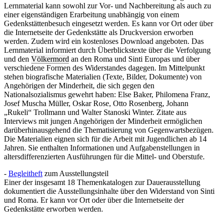
Lernmaterial kann sowohl zur Vor- und Nachbereitung als auch zu
einer eigenständigen Erarbeitung unabhängig von einem
Gedenkstättenbesuch eingesetzt werden. Es kann vor Ort oder über
die Internetseite der Gedenkstätte als Druckversion erworben
werden. Zudem wird ein kostenloses Download angeboten. Das
Lernmaterial informiert durch Überblickstexte über die Verfolgung
und den
Völkermord
an den Roma und Sinti Europas und über
verschiedene Formen des Widerstandes dagegen. Im Mittelpunkt
stehen biografische Materialien (Texte, Bilder, Dokumente) von
Angehörigen der Minderheit, die sich gegen den
Nationalsozialismus gewehrt haben: Else Baker, Philomena Franz,
Josef Muscha Müller, Oskar Rose, Otto Rosenberg, Johann
„Rukeli“ Trollmann und Walter Stanoski Winter. Zitate aus
Interviews mit jungen Angehörigen der Minderheit ermöglichen
darüberhinausgehend die Thematisierung von Gegenwartsbezügen.
Die Materialien eignen sich für die Arbeit mit Jugendlichen ab 14
Jahren. Sie enthalten Informationen und Aufgabenstellungen in
altersdifferenzierten Ausführungen für die Mittel- und Oberstufe.
-
Begleitheft
zum Ausstellungsteil
Einer der insgesamt 18 Themenkatalogen zur Dauerausstellung
dokumentiert die Ausstellungsinhalte über den Widerstand von Sinti
und Roma. Er kann vor Ort oder über die Internetseite der
Gedenkstätte erworben werden.