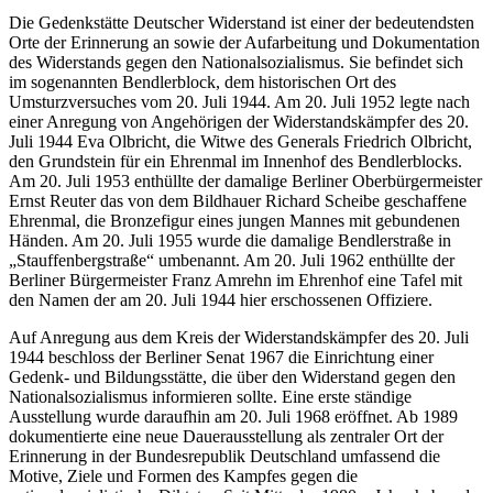
Die Gedenkstätte Deutscher Widerstand ist einer der bedeutendsten
Orte der Erinnerung an sowie der Aufarbeitung und Dokumentation
des Widerstands gegen den Nationalsozialismus. Sie befindet sich
im sogenannten Bendlerblock, dem historischen Ort des
Umsturzversuches vom 20. Juli 1944. Am 20. Juli 1952 legte nach
einer Anregung von Angehörigen der Widerstandskämpfer des 20.
Juli 1944 Eva Olbricht, die Witwe des Generals Friedrich Olbricht,
den Grundstein für ein Ehrenmal im Innenhof des Bendlerblocks.
Am 20. Juli 1953 enthüllte der damalige Berliner Oberbürgermeister
Ernst Reuter das von dem Bildhauer Richard Scheibe geschaffene
Ehrenmal, die Bronzefigur eines jungen Mannes mit gebundenen
Händen. Am 20. Juli 1955 wurde die damalige Bendlerstraße in
„Stauffenbergstraße“ umbenannt. Am 20. Juli 1962 enthüllte der
Berliner Bürgermeister Franz Amrehn im Ehrenhof eine Tafel mit
den Namen der am 20. Juli 1944 hier erschossenen Offiziere.
Auf Anregung aus dem Kreis der Widerstandskämpfer des 20. Juli
1944 beschloss der Berliner Senat 1967 die Einrichtung einer
Gedenk- und Bildungsstätte, die über den Widerstand gegen den
Nationalsozialismus informieren sollte. Eine erste ständige
Ausstellung wurde daraufhin am 20. Juli 1968 eröffnet. Ab 1989
dokumentierte eine neue Dauerausstellung als zentraler Ort der
Erinnerung in der Bundesrepublik Deutschland umfassend die
Motive, Ziele und Formen des Kampfes gegen die