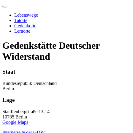
Skip
to
Lebenswege
content
Tatorte
Gedenkorte
Lernorte
Gedenkstätte Deutscher
Widerstand
Staat
Bundesrepublik Deutschland
Berlin
Lage
Stauffenbergstraße 13-14
10785 Berlin
Google-Maps
Internetseite der GDW