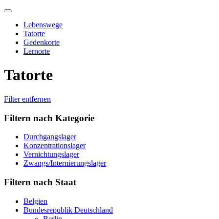
Skip
to
Lebenswege
content
Tatorte
Gedenkorte
Lernorte
Tatorte
Filter entfernen
Filtern nach Kategorie
Durchgangslager
Konzentrationslager
Vernichtungslager
Zwangs/Internierungslager
Filtern nach Staat
Belgien
Bundesrepublik Deutschland
Berlin