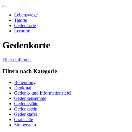
Skip
to
Lebenswege
content
Tatorte
Gedenkorte
Lernorte
Gedenkorte
Filter entfernen
Filtern nach Kategorie
Benennung
Denkmal
Gedenk- und Informationstafel
Gedenkensemble
Gedenkstätte
Gedenkstein
Gedenktafel
Grabstätte
Stolperstein