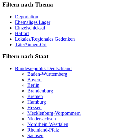
Filtern nach Thema
Deportation
Ehemaliges Lager
Einzelschicksal
Haftort
Lokales/Regionales Gedenken
Täter*innen-Ort
Filtern nach Staat
Bundesrepublik Deutschland
Baden-Württemberg
Bayern
Berlin
Brandenburg
Bremen
Hamburg
Hessen
Mecklenburg-Vorpommern
Niedersachsen
Nordrhein-Westfalen
Rheinland-Pfalz
Sachsen