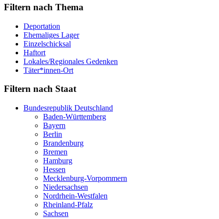
Filtern nach Thema
Deportation
Ehemaliges Lager
Einzelschicksal
Haftort
Lokales/Regionales Gedenken
Täter*innen-Ort
Filtern nach Staat
Bundesrepublik Deutschland
Baden-Württemberg
Bayern
Berlin
Brandenburg
Bremen
Hamburg
Hessen
Mecklenburg-Vorpommern
Niedersachsen
Nordrhein-Westfalen
Rheinland-Pfalz
Sachsen