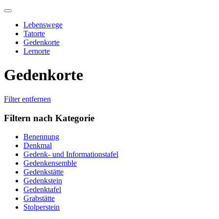
Skip
to
Lebenswege
content
Tatorte
Gedenkorte
Lernorte
Gedenkorte
Filter entfernen
Filtern nach Kategorie
Benennung
Denkmal
Gedenk- und Informationstafel
Gedenkensemble
Gedenkstätte
Gedenkstein
Gedenktafel
Grabstätte
Stolperstein