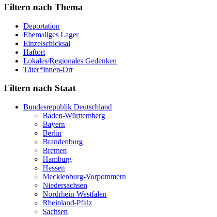
Filtern nach Thema
Deportation
Ehemaliges Lager
Einzelschicksal
Haftort
Lokales/Regionales Gedenken
Täter*innen-Ort
Filtern nach Staat
Bundesrepublik Deutschland
Baden-Württemberg
Bayern
Berlin
Brandenburg
Bremen
Hamburg
Hessen
Mecklenburg-Vorpommern
Niedersachsen
Nordrhein-Westfalen
Rheinland-Pfalz
Sachsen