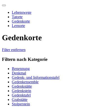
Skip
to
Lebenswege
content
Tatorte
Gedenkorte
Lernorte
Gedenkorte
Filter entfernen
Filtern nach Kategorie
Benennung
Denkmal
Gedenk- und Informationstafel
Gedenkensemble
Gedenkstätte
Gedenkstein
Gedenktafel
Grabstätte
Stolperstein