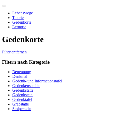
Skip
to
Lebenswege
content
Tatorte
Gedenkorte
Lernorte
Gedenkorte
Filter entfernen
Filtern nach Kategorie
Benennung
Denkmal
Gedenk- und Informationstafel
Gedenkensemble
Gedenkstätte
Gedenkstein
Gedenktafel
Grabstätte
Stolperstein