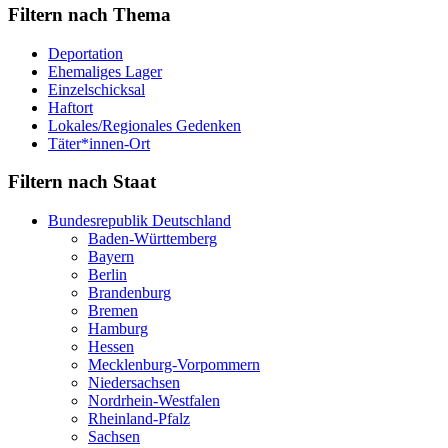
Filtern nach Thema
Deportation
Ehemaliges Lager
Einzelschicksal
Haftort
Lokales/Regionales Gedenken
Täter*innen-Ort
Filtern nach Staat
Bundesrepublik Deutschland
Baden-Württemberg
Bayern
Berlin
Brandenburg
Bremen
Hamburg
Hessen
Mecklenburg-Vorpommern
Niedersachsen
Nordrhein-Westfalen
Rheinland-Pfalz
Sachsen