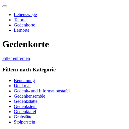
Skip
to
Lebenswege
content
Tatorte
Gedenkorte
Lernorte
Gedenkorte
Filter entfernen
Filtern nach Kategorie
Benennung
Denkmal
Gedenk- und Informationstafel
Gedenkensemble
Gedenkstätte
Gedenkstein
Gedenktafel
Grabstätte
Stolperstein