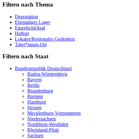
Filtern nach Thema
Deportation
Ehemaliges Lager
Einzelschicksal
Haftort
Lokales/Regionales Gedenken
Täter*innen-Ort
Filtern nach Staat
Bundesrepublik Deutschland
Baden-Württemberg
Bayern
Berlin
Brandenburg
Bremen
Hamburg
Hessen
Mecklenburg-Vorpommern
Niedersachsen
Nordrhein-Westfalen
Rheinland-Pfalz
Sachsen