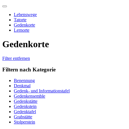
Skip
to
Lebenswege
content
Tatorte
Gedenkorte
Lernorte
Gedenkorte
Filter entfernen
Filtern nach Kategorie
Benennung
Denkmal
Gedenk- und Informationstafel
Gedenkensemble
Gedenkstätte
Gedenkstein
Gedenktafel
Grabstätte
Stolperstein