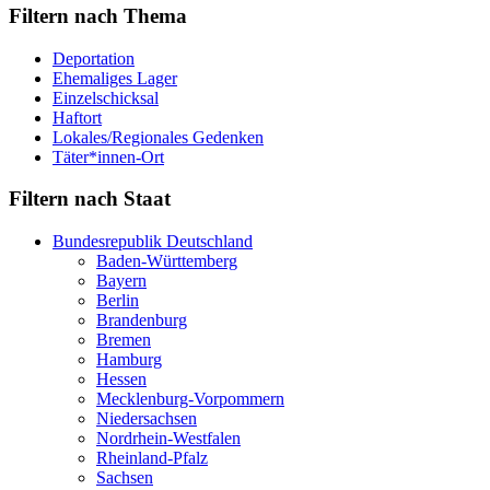
Filtern nach Thema
Deportation
Ehemaliges Lager
Einzelschicksal
Haftort
Lokales/Regionales Gedenken
Täter*innen-Ort
Filtern nach Staat
Bundesrepublik Deutschland
Baden-Württemberg
Bayern
Berlin
Brandenburg
Bremen
Hamburg
Hessen
Mecklenburg-Vorpommern
Niedersachsen
Nordrhein-Westfalen
Rheinland-Pfalz
Sachsen