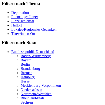
Filtern nach Thema
Deportation
Ehemaliges Lager
Einzelschicksal
Haftort
Lokales/Regionales Gedenken
Täter*innen-Ort
Filtern nach Staat
Bundesrepublik Deutschland
Baden-Württemberg
Bayern
Berlin
Brandenburg
Bremen
Hamburg
Hessen
Mecklenburg-Vorpommern
Niedersachsen
Nordrhein-Westfalen
Rheinland-Pfalz
Sachsen