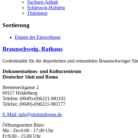
Sachsen-Anhalt
Schleswig-Holstein
Thüringen
Sortierung
Datum der Einweihung
Braunschweig, Rathaus
Gedenkstätte für die deportierten und ermordeten Braunschweiger Si
Dokumentations- und Kulturzentrum
Deutscher Sinti und Roma
Bremeneckgasse 2
69117 Heidelberg
Telefon: (0049)-(0)6221-981102
Telefax: (0049)-(0)6221-981177
E-Mail: info@sintiundroma.de
Öffnungszeiten Büro:
Mo - Do:
9.00 - 17.00 Uhr
Fr:
9.00 - 15.00 Uhr