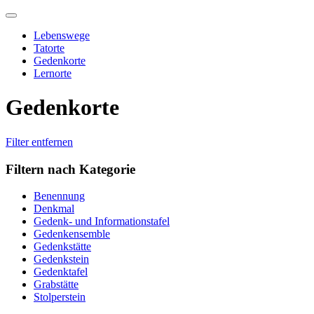
Skip
to
Lebenswege
content
Tatorte
Gedenkorte
Lernorte
Gedenkorte
Filter entfernen
Filtern nach Kategorie
Benennung
Denkmal
Gedenk- und Informationstafel
Gedenkensemble
Gedenkstätte
Gedenkstein
Gedenktafel
Grabstätte
Stolperstein