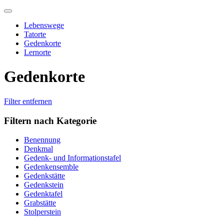
Skip
to
Lebenswege
content
Tatorte
Gedenkorte
Lernorte
Gedenkorte
Filter entfernen
Filtern nach Kategorie
Benennung
Denkmal
Gedenk- und Informationstafel
Gedenkensemble
Gedenkstätte
Gedenkstein
Gedenktafel
Grabstätte
Stolperstein