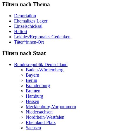
Filtern nach Thema
Deportation
Ehemaliges Lager
Einzelschicksal
Haftort
Lokales/Regionales Gedenken
Täter*innen-Ort
Filtern nach Staat
Bundesrepublik Deutschland
Baden-Württemberg
Bayern
Berlin
Brandenburg
Bremen
Hamburg
Hessen
Mecklenburg-Vorpommern
Niedersachsen
Nordrhein-Westfalen
Rheinland-Pfalz
Sachsen