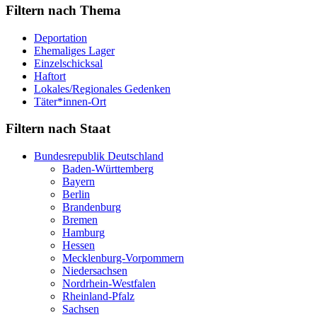
Filtern nach Thema
Deportation
Ehemaliges Lager
Einzelschicksal
Haftort
Lokales/Regionales Gedenken
Täter*innen-Ort
Filtern nach Staat
Bundesrepublik Deutschland
Baden-Württemberg
Bayern
Berlin
Brandenburg
Bremen
Hamburg
Hessen
Mecklenburg-Vorpommern
Niedersachsen
Nordrhein-Westfalen
Rheinland-Pfalz
Sachsen