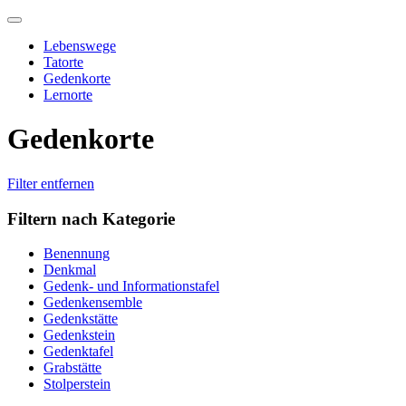
Skip
to
Lebenswege
content
Tatorte
Gedenkorte
Lernorte
Gedenkorte
Filter entfernen
Filtern nach Kategorie
Benennung
Denkmal
Gedenk- und Informationstafel
Gedenkensemble
Gedenkstätte
Gedenkstein
Gedenktafel
Grabstätte
Stolperstein