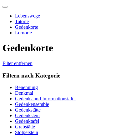
Skip
to
Lebenswege
content
Tatorte
Gedenkorte
Lernorte
Gedenkorte
Filter entfernen
Filtern nach Kategorie
Benennung
Denkmal
Gedenk- und Informationstafel
Gedenkensemble
Gedenkstätte
Gedenkstein
Gedenktafel
Grabstätte
Stolperstein