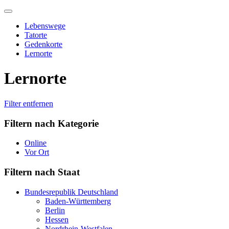
Skip
to
Lebenswege
content
Tatorte
Gedenkorte
Lernorte
Lernorte
Filter entfernen
Filtern nach Kategorie
Online
Vor Ort
Filtern nach Staat
Bundesrepublik Deutschland
Baden-Württemberg
Berlin
Hessen
Nordrhein-Westfalen