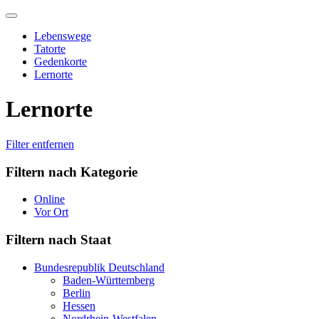
Skip
to
Lebenswege
content
Tatorte
Gedenkorte
Lernorte
Lernorte
Filter entfernen
Filtern nach Kategorie
Online
Vor Ort
Filtern nach Staat
Bundesrepublik Deutschland
Baden-Württemberg
Berlin
Hessen
Nordrhein-Westfalen