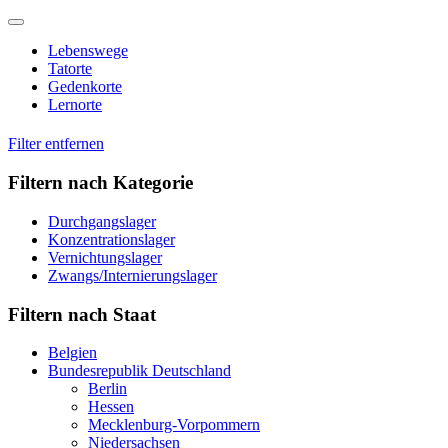
Skip
to
Lebenswege
content
Tatorte
Gedenkorte
Lernorte
Filter entfernen
Filtern nach Kategorie
Durchgangslager
Konzentrationslager
Vernichtungslager
Zwangs/Internierungslager
Filtern nach Staat
Belgien
Bundesrepublik Deutschland
Berlin
Hessen
Mecklenburg-Vorpommern
Niedersachsen