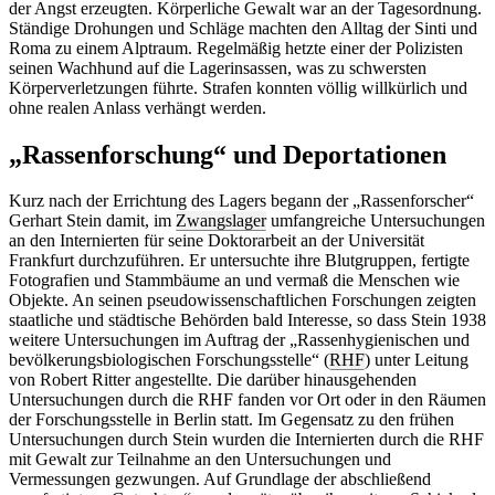
der Angst erzeugten. Körperliche Gewalt war an der Tagesordnung.
Ständige Drohungen und Schläge machten den Alltag der Sinti und
Roma zu einem Alptraum. Regelmäßig hetzte einer der Polizisten
seinen Wachhund auf die Lagerinsassen, was zu schwersten
Körperverletzungen führte. Strafen konnten völlig willkürlich und
ohne realen Anlass verhängt werden.
„Rassenforschung“ und Deportationen
Kurz nach der Errichtung des Lagers begann der „Rassenforscher“
Gerhart Stein damit, im
Zwangslager
umfangreiche Untersuchungen
an den Internierten für seine Doktorarbeit an der Universität
Frankfurt durchzuführen. Er untersuchte ihre Blutgruppen, fertigte
Fotografien und Stammbäume an und vermaß die Menschen wie
Objekte. An seinen pseudowissenschaftlichen Forschungen zeigten
staatliche und städtische Behörden bald Interesse, so dass Stein 1938
weitere Untersuchungen im Auftrag der „Rassenhygienischen und
bevölkerungsbiologischen Forschungsstelle“ (
RHF
) unter Leitung
von Robert Ritter angestellte. Die darüber hinausgehenden
Untersuchungen durch die RHF fanden vor Ort oder in den Räumen
der Forschungsstelle in Berlin statt. Im Gegensatz zu den frühen
Untersuchungen durch Stein wurden die Internierten durch die RHF
mit Gewalt zur Teilnahme an den Untersuchungen und
Vermessungen gezwungen. Auf Grundlage der abschließend