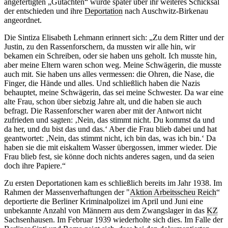
angefertigten „Gutachten“ wurde später über ihr weiteres Schicksal
der entschieden und ihre
Deportation
nach Auschwitz-Birkenau
angeordnet.
Die Sintiza Elisabeth Lehmann erinnert sich: „Zu dem Ritter und der
Justin, zu den Rassenforschern, da mussten wir alle hin, wir
bekamen ein Schreiben, oder sie haben uns geholt. Ich musste hin,
aber meine Eltern waren schon weg. Meine Schwägerin, die musste
auch mit. Sie haben uns alles vermessen: die Ohren, die Nase, die
Finger, die Hände und alles. Und schließlich haben die Nazis
behauptet, meine Schwägerin, das sei meine Schwester. Da war eine
alte Frau, schon über siebzig Jahre alt, und die haben sie auch
befragt. Die Rassenforscher waren aber mit der Antwort nicht
zufrieden und sagten: ‚Nein, das stimmt nicht. Du kommst da und
da her, und du bist das und das.‘ Aber die Frau blieb dabei und hat
geantwortet: ‚Nein, das stimmt nicht, ich bin das, was ich bin.‘ Da
haben sie die mit eiskaltem Wasser übergossen, immer wieder. Die
Frau blieb fest, sie könne doch nichts anderes sagen, und da seien
doch ihre Papiere.“
Zu ersten Deportationen kam es schließlich bereits im Jahr 1938. Im
Rahmen der Massenverhaftungen der "
Aktion Arbeitsscheu Reich
“
deportierte die Berliner Kriminalpolizei im April und Juni eine
unbekannte Anzahl von Männern aus dem Zwangslager in das
KZ
Sachsenhausen. Im Februar 1939 wiederholte sich dies. Im Falle der