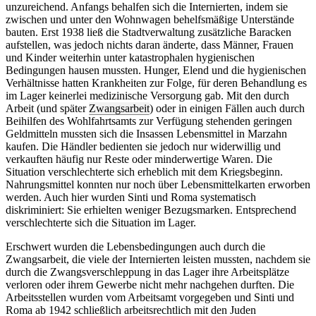
unzureichend. Anfangs behalfen sich die Internierten, indem sie
zwischen und unter den Wohnwagen behelfsmäßige Unterstände
bauten. Erst 1938 ließ die Stadtverwaltung zusätzliche Baracken
aufstellen, was jedoch nichts daran änderte, dass Männer, Frauen
und Kinder weiterhin unter katastrophalen hygienischen
Bedingungen hausen mussten. Hunger, Elend und die hygienischen
Verhältnisse hatten Krankheiten zur Folge, für deren Behandlung es
im Lager keinerlei medizinische Versorgung gab. Mit den durch
Arbeit (und später
Zwangsarbeit
) oder in einigen Fällen auch durch
Beihilfen des Wohlfahrtsamts zur Verfügung stehenden geringen
Geldmitteln mussten sich die Insassen Lebensmittel in Marzahn
kaufen. Die Händler bedienten sie jedoch nur widerwillig und
verkauften häufig nur Reste oder minderwertige Waren. Die
Situation verschlechterte sich erheblich mit dem Kriegsbeginn.
Nahrungsmittel konnten nur noch über Lebensmittelkarten erworben
werden. Auch hier wurden Sinti und Roma systematisch
diskriminiert: Sie erhielten weniger Bezugsmarken. Entsprechend
verschlechterte sich die Situation im Lager.
Erschwert wurden die Lebensbedingungen auch durch die
Zwangsarbeit, die viele der Internierten leisten mussten, nachdem sie
durch die Zwangsverschleppung in das Lager ihre Arbeitsplätze
verloren oder ihrem Gewerbe nicht mehr nachgehen durften. Die
Arbeitsstellen wurden vom Arbeitsamt vorgegeben und Sinti und
Roma ab 1942 schließlich arbeitsrechtlich mit den Juden