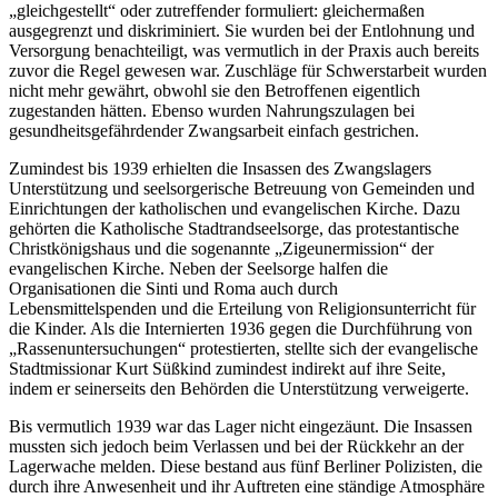
„gleichgestellt“ oder zutreffender formuliert: gleichermaßen
ausgegrenzt und diskriminiert. Sie wurden bei der Entlohnung und
Versorgung benachteiligt, was vermutlich in der Praxis auch bereits
zuvor die Regel gewesen war. Zuschläge für Schwerstarbeit wurden
nicht mehr gewährt, obwohl sie den Betroffenen eigentlich
zugestanden hätten. Ebenso wurden Nahrungszulagen bei
gesundheitsgefährdender Zwangsarbeit einfach gestrichen.
Zumindest bis 1939 erhielten die Insassen des Zwangslagers
Unterstützung und seelsorgerische Betreuung von Gemeinden und
Einrichtungen der katholischen und evangelischen Kirche. Dazu
gehörten die Katholische Stadtrandseelsorge, das protestantische
Christkönigshaus und die sogenannte „Zigeunermission“ der
evangelischen Kirche. Neben der Seelsorge halfen die
Organisationen die Sinti und Roma auch durch
Lebensmittelspenden und die Erteilung von Religionsunterricht für
die Kinder. Als die Internierten 1936 gegen die Durchführung von
„Rassenuntersuchungen“ protestierten, stellte sich der evangelische
Stadtmissionar Kurt Süßkind zumindest indirekt auf ihre Seite,
indem er seinerseits den Behörden die Unterstützung verweigerte.
Bis vermutlich 1939 war das Lager nicht eingezäunt. Die Insassen
mussten sich jedoch beim Verlassen und bei der Rückkehr an der
Lagerwache melden. Diese bestand aus fünf Berliner Polizisten, die
durch ihre Anwesenheit und ihr Auftreten eine ständige Atmosphäre