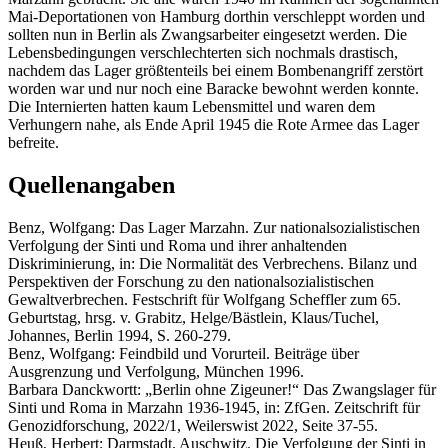
Mai-Deportationen von Hamburg dorthin verschleppt worden und
sollten nun in Berlin als Zwangsarbeiter eingesetzt werden. Die
Lebensbedingungen verschlechterten sich nochmals drastisch,
nachdem das Lager größtenteils bei einem Bombenangriff zerstört
worden war und nur noch eine Baracke bewohnt werden konnte.
Die Internierten hatten kaum Lebensmittel und waren dem
Verhungern nahe, als Ende April 1945 die Rote Armee das Lager
befreite.
Quellenangaben
Benz, Wolfgang: Das Lager Marzahn. Zur nationalsozialistischen
Verfolgung der Sinti und Roma und ihrer anhaltenden
Diskriminierung, in: Die Normalität des Verbrechens. Bilanz und
Perspektiven der Forschung zu den nationalsozialistischen
Gewaltverbrechen. Festschrift für Wolfgang Scheffler zum 65.
Geburtstag, hrsg. v. Grabitz, Helge/Bästlein, Klaus/Tuchel,
Johannes, Berlin 1994, S. 260-279.
Benz, Wolfgang: Feindbild und Vorurteil. Beiträge über
Ausgrenzung und Verfolgung, München 1996.
Barbara Danckwortt: „Berlin ohne Zigeuner!“ Das Zwangslager für
Sinti und Roma in Marzahn 1936-1945, in: ZfGen. Zeitschrift für
Genozidforschung, 2022/1, Weilerswist 2022, Seite 37-55.
Heuß, Herbert: Darmstadt. Auschwitz. Die Verfolgung der Sinti in