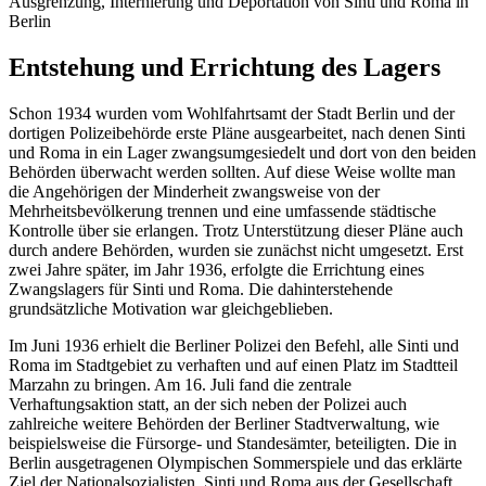
Ausgrenzung, Internierung und Deportation von Sinti und Roma in
Berlin
Entstehung und Errichtung des Lagers
Schon 1934 wurden vom Wohlfahrtsamt der Stadt Berlin und der
dortigen Polizeibehörde erste Pläne ausgearbeitet, nach denen Sinti
und Roma in ein Lager zwangsumgesiedelt und dort von den beiden
Behörden überwacht werden sollten. Auf diese Weise wollte man
die Angehörigen der Minderheit zwangsweise von der
Mehrheitsbevölkerung trennen und eine umfassende städtische
Kontrolle über sie erlangen. Trotz Unterstützung dieser Pläne auch
durch andere Behörden, wurden sie zunächst nicht umgesetzt. Erst
zwei Jahre später, im Jahr 1936, erfolgte die Errichtung eines
Zwangslagers für Sinti und Roma. Die dahinterstehende
grundsätzliche Motivation war gleichgeblieben.
Im Juni 1936 erhielt die Berliner Polizei den Befehl, alle Sinti und
Roma im Stadtgebiet zu verhaften und auf einen Platz im Stadtteil
Marzahn zu bringen. Am 16. Juli fand die zentrale
Verhaftungsaktion statt, an der sich neben der Polizei auch
zahlreiche weitere Behörden der Berliner Stadtverwaltung, wie
beispielsweise die Fürsorge- und Standesämter, beteiligten. Die in
Berlin ausgetragenen Olympischen Sommerspiele und das erklärte
Ziel der Nationalsozialisten, Sinti und Roma aus der Gesellschaft