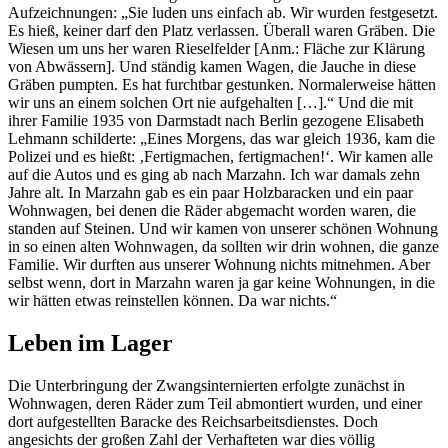
Aufzeichnungen: „Sie luden uns einfach ab. Wir wurden festgesetzt.
Es hieß, keiner darf den Platz verlassen. Überall waren Gräben. Die
Wiesen um uns her waren Rieselfelder [Anm.: Fläche zur Klärung
von Abwässern]. Und ständig kamen Wagen, die Jauche in diese
Gräben pumpten. Es hat furchtbar gestunken. Normalerweise hätten
wir uns an einem solchen Ort nie aufgehalten […].“ Und die mit
ihrer Familie 1935 von Darmstadt nach Berlin gezogene Elisabeth
Lehmann schilderte: „Eines Morgens, das war gleich 1936, kam die
Polizei und es hießt: ‚Fertigmachen, fertigmachen!‘. Wir kamen alle
auf die Autos und es ging ab nach Marzahn. Ich war damals zehn
Jahre alt. In Marzahn gab es ein paar Holzbaracken und ein paar
Wohnwagen, bei denen die Räder abgemacht worden waren, die
standen auf Steinen. Und wir kamen von unserer schönen Wohnung
in so einen alten Wohnwagen, da sollten wir drin wohnen, die ganze
Familie. Wir durften aus unserer Wohnung nichts mitnehmen. Aber
selbst wenn, dort in Marzahn waren ja gar keine Wohnungen, in die
wir hätten etwas reinstellen können. Da war nichts.“
Leben im Lager
Die Unterbringung der Zwangsinternierten erfolgte zunächst in
Wohnwagen, deren Räder zum Teil abmontiert wurden, und einer
dort aufgestellten Baracke des Reichsarbeitsdienstes. Doch
angesichts der großen Zahl der Verhafteten war dies völlig