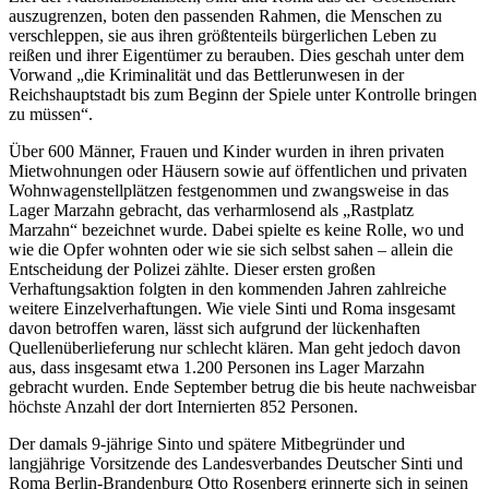
auszugrenzen, boten den passenden Rahmen, die Menschen zu
verschleppen, sie aus ihren größtenteils bürgerlichen Leben zu
reißen und ihrer Eigentümer zu berauben. Dies geschah unter dem
Vorwand „die Kriminalität und das Bettlerunwesen in der
Reichshauptstadt bis zum Beginn der Spiele unter Kontrolle bringen
zu müssen“.
Über 600 Männer, Frauen und Kinder wurden in ihren privaten
Mietwohnungen oder Häusern sowie auf öffentlichen und privaten
Wohnwagenstellplätzen festgenommen und zwangsweise in das
Lager Marzahn gebracht, das verharmlosend als „Rastplatz
Marzahn“ bezeichnet wurde. Dabei spielte es keine Rolle, wo und
wie die Opfer wohnten oder wie sie sich selbst sahen – allein die
Entscheidung der Polizei zählte. Dieser ersten großen
Verhaftungsaktion folgten in den kommenden Jahren zahlreiche
weitere Einzelverhaftungen. Wie viele Sinti und Roma insgesamt
davon betroffen waren, lässt sich aufgrund der lückenhaften
Quellenüberlieferung nur schlecht klären. Man geht jedoch davon
aus, dass insgesamt etwa 1.200 Personen ins Lager Marzahn
gebracht wurden. Ende September betrug die bis heute nachweisbar
höchste Anzahl der dort Internierten 852 Personen.
Der damals 9-jährige Sinto und spätere Mitbegründer und
langjährige Vorsitzende des Landesverbandes Deutscher Sinti und
Roma Berlin-Brandenburg Otto Rosenberg erinnerte sich in seinen