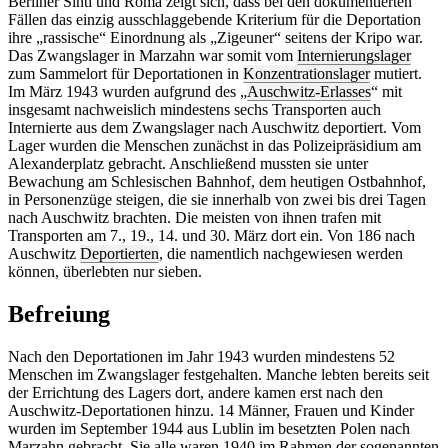
Berliner Sinti und Roma zeigt sich, dass bei den dokumentierten
Fällen das einzig ausschlaggebende Kriterium für die Deportation
ihre „rassische“ Einordnung als „Zigeuner“ seitens der Kripo war.
Das Zwangslager in Marzahn war somit vom
Internierungslager
zum Sammelort für Deportationen in
Konzentrationslager
mutiert.
Im März 1943 wurden aufgrund des „
Auschwitz-Erlasses
“ mit
insgesamt nachweislich mindestens sechs Transporten auch
Internierte aus dem Zwangslager nach Auschwitz deportiert. Vom
Lager wurden die Menschen zunächst in das Polizeipräsidium am
Alexanderplatz gebracht. Anschließend mussten sie unter
Bewachung am Schlesischen Bahnhof, dem heutigen Ostbahnhof,
in Personenzüge steigen, die sie innerhalb von zwei bis drei Tagen
nach Auschwitz brachten. Die meisten von ihnen trafen mit
Transporten am 7., 19., 14. und 30. März dort ein. Von 186 nach
Auschwitz
Deportierten
, die namentlich nachgewiesen werden
können, überlebten nur sieben.
Befreiung
Nach den Deportationen im Jahr 1943 wurden mindestens 52
Menschen im Zwangslager festgehalten. Manche lebten bereits seit
der Errichtung des Lagers dort, andere kamen erst nach den
Auschwitz-Deportationen hinzu. 14 Männer, Frauen und Kinder
wurden im September 1944 aus Lublin im besetzten Polen nach
Marzahn gebracht. Sie alle waren 1940 im Rahmen der sogenannten