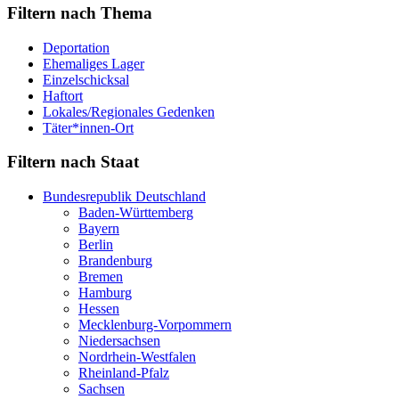
Filtern nach Thema
Deportation
Ehemaliges Lager
Einzelschicksal
Haftort
Lokales/Regionales Gedenken
Täter*innen-Ort
Filtern nach Staat
Bundesrepublik Deutschland
Baden-Württemberg
Bayern
Berlin
Brandenburg
Bremen
Hamburg
Hessen
Mecklenburg-Vorpommern
Niedersachsen
Nordrhein-Westfalen
Rheinland-Pfalz
Sachsen