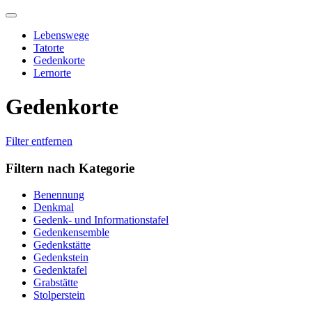
Skip
to
Lebenswege
content
Tatorte
Gedenkorte
Lernorte
Gedenkorte
Filter entfernen
Filtern nach Kategorie
Benennung
Denkmal
Gedenk- und Informationstafel
Gedenkensemble
Gedenkstätte
Gedenkstein
Gedenktafel
Grabstätte
Stolperstein