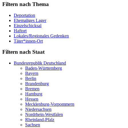
Filtern nach Thema
Deportation
Ehemaliges Lager
Einzelschicksal
Haftort
Lokales/Regionales Gedenken
Täter*innen-Ort
Filtern nach Staat
Bundesrepublik Deutschland
Baden-Württemberg
Bayern
Berlin
Brandenburg
Bremen
Hamburg
Hessen
Mecklenburg-Vorpommern
Niedersachsen
Nordrhein-Westfalen
Rheinland-Pfalz
Sachsen