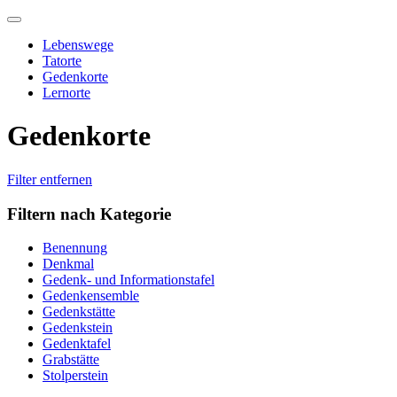
Skip
to
Lebenswege
content
Tatorte
Gedenkorte
Lernorte
Gedenkorte
Filter entfernen
Filtern nach Kategorie
Benennung
Denkmal
Gedenk- und Informationstafel
Gedenkensemble
Gedenkstätte
Gedenkstein
Gedenktafel
Grabstätte
Stolperstein