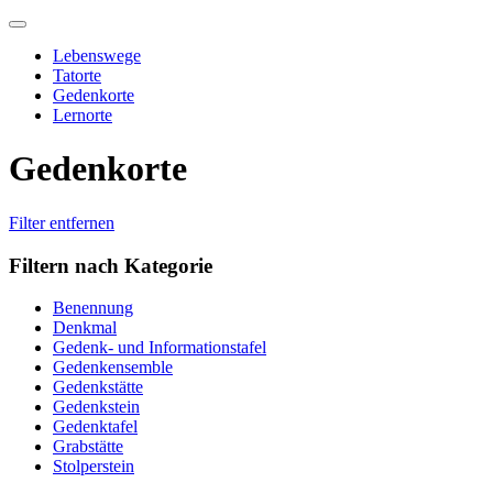
Skip
to
Lebenswege
content
Tatorte
Gedenkorte
Lernorte
Gedenkorte
Filter entfernen
Filtern nach Kategorie
Benennung
Denkmal
Gedenk- und Informationstafel
Gedenkensemble
Gedenkstätte
Gedenkstein
Gedenktafel
Grabstätte
Stolperstein