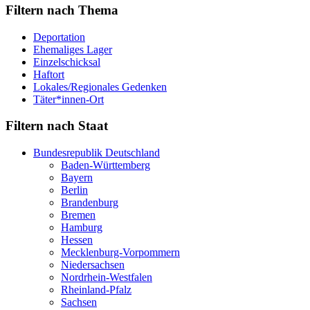
Filtern nach Thema
Deportation
Ehemaliges Lager
Einzelschicksal
Haftort
Lokales/Regionales Gedenken
Täter*innen-Ort
Filtern nach Staat
Bundesrepublik Deutschland
Baden-Württemberg
Bayern
Berlin
Brandenburg
Bremen
Hamburg
Hessen
Mecklenburg-Vorpommern
Niedersachsen
Nordrhein-Westfalen
Rheinland-Pfalz
Sachsen