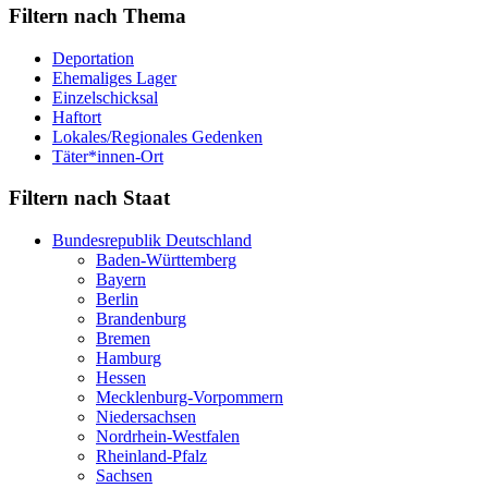
Filtern nach Thema
Deportation
Ehemaliges Lager
Einzelschicksal
Haftort
Lokales/Regionales Gedenken
Täter*innen-Ort
Filtern nach Staat
Bundesrepublik Deutschland
Baden-Württemberg
Bayern
Berlin
Brandenburg
Bremen
Hamburg
Hessen
Mecklenburg-Vorpommern
Niedersachsen
Nordrhein-Westfalen
Rheinland-Pfalz
Sachsen