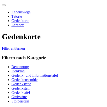
Skip
to
Lebenswege
content
Tatorte
Gedenkorte
Lernorte
Gedenkorte
Filter entfernen
Filtern nach Kategorie
Benennung
Denkmal
Gedenk- und Informationstafel
Gedenkensemble
Gedenkstätte
Gedenkstein
Gedenktafel
Grabstätte
Stolperstein