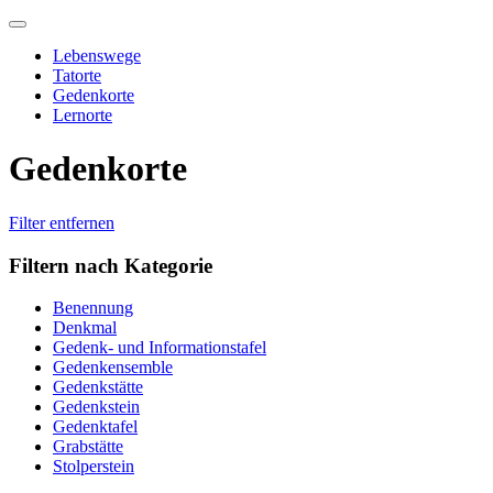
Skip
to
Lebenswege
content
Tatorte
Gedenkorte
Lernorte
Gedenkorte
Filter entfernen
Filtern nach Kategorie
Benennung
Denkmal
Gedenk- und Informationstafel
Gedenkensemble
Gedenkstätte
Gedenkstein
Gedenktafel
Grabstätte
Stolperstein