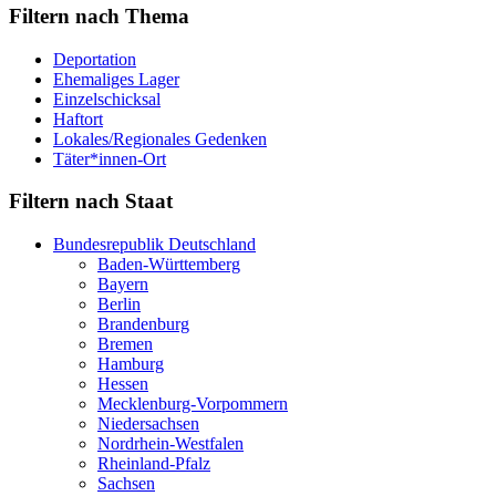
Filtern nach Thema
Deportation
Ehemaliges Lager
Einzelschicksal
Haftort
Lokales/Regionales Gedenken
Täter*innen-Ort
Filtern nach Staat
Bundesrepublik Deutschland
Baden-Württemberg
Bayern
Berlin
Brandenburg
Bremen
Hamburg
Hessen
Mecklenburg-Vorpommern
Niedersachsen
Nordrhein-Westfalen
Rheinland-Pfalz
Sachsen