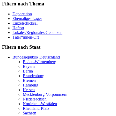
Filtern nach Thema
Deportation
Ehemaliges Lager
Einzelschicksal
Haftort
Lokales/Regionales Gedenken
Täter*innen-Ort
Filtern nach Staat
Bundesrepublik Deutschland
Baden-Württemberg
Bayern
Berlin
Brandenburg
Bremen
Hamburg
Hessen
Mecklenburg-Vorpommern
Niedersachsen
Nordrhein-Westfalen
Rheinland-Pfalz
Sachsen