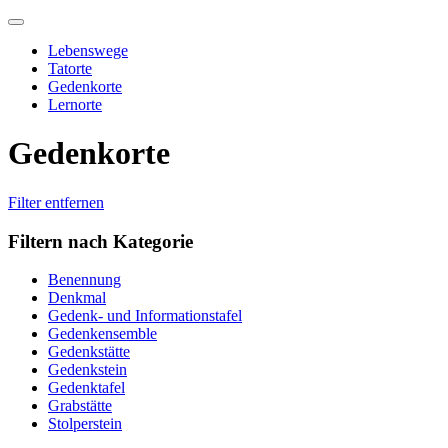
Skip
to
Lebenswege
content
Tatorte
Gedenkorte
Lernorte
Gedenkorte
Filter entfernen
Filtern nach Kategorie
Benennung
Denkmal
Gedenk- und Informationstafel
Gedenkensemble
Gedenkstätte
Gedenkstein
Gedenktafel
Grabstätte
Stolperstein