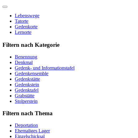
Skip
to
Lebenswege
content
Tatorte
Gedenkorte
Lernorte
Filtern nach Kategorie
Benennung
Denkmal
Gedenk- und Informationstafel
Gedenkensemble
Gedenkstätte
Gedenkstein
Gedenktafel
Grabstätte
Stolperstein
Filtern nach Thema
Deportation
Ehemaliges Lager
Einzelschicksal