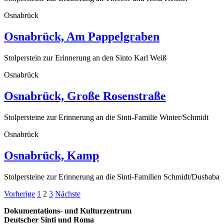
Osnabrück
Osnabrück, Am Pappelgraben
Stolperstein zur Erinnerung an den Sinto Karl Weiß
Osnabrück
Osnabrück, Große Rosenstraße
Stolpersteine zur Erinnerung an die Sinti-Familie Winter/Schmidt
Osnabrück
Osnabrück, Kamp
Stolpersteine zur Erinnerung an die Sinti-Familien Schmidt/Dusbaba
Seitennummerierung
Vorherige
1
2
3
Nächste
der
Dokumentations- und Kulturzentrum
Deutscher Sinti und Roma
Beiträge