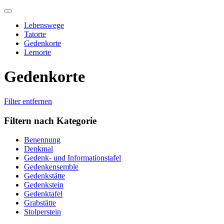
Skip
to
Lebenswege
content
Tatorte
Gedenkorte
Lernorte
Gedenkorte
Filter entfernen
Filtern nach Kategorie
Benennung
Denkmal
Gedenk- und Informationstafel
Gedenkensemble
Gedenkstätte
Gedenkstein
Gedenktafel
Grabstätte
Stolperstein