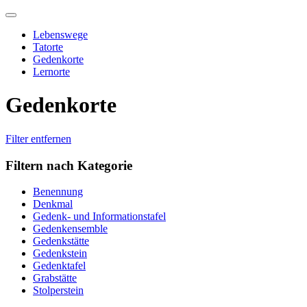
Skip
to
Lebenswege
content
Tatorte
Gedenkorte
Lernorte
Gedenkorte
Filter entfernen
Filtern nach Kategorie
Benennung
Denkmal
Gedenk- und Informationstafel
Gedenkensemble
Gedenkstätte
Gedenkstein
Gedenktafel
Grabstätte
Stolperstein