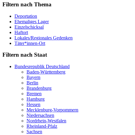
Filtern nach Thema
Deportation
Ehemaliges Lager
Einzelschicksal
Haftort
Lokales/Regionales Gedenken
Täter*innen-Ort
Filtern nach Staat
Bundesrepublik Deutschland
Baden-Württemberg
Bayern
Berlin
Brandenburg
Bremen
Hamburg
Hessen
Mecklenburg-Vorpommern
Niedersachsen
Nordrhein-Westfalen
Rheinland-Pfalz
Sachsen