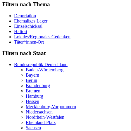
Filtern nach Thema
Deportation
Ehemaliges Lager
Einzelschicksal
Haftort
Lokales/Regionales Gedenken
Täter*innen-Ort
Filtern nach Staat
Bundesrepublik Deutschland
Baden-Württemberg
Bayern
Berlin
Brandenburg
Bremen
Hamburg
Hessen
Mecklenburg-Vorpommern
Niedersachsen
Nordrhein-Westfalen
Rheinland-Pfalz
Sachsen