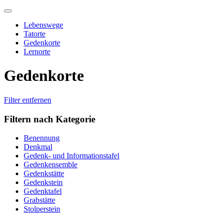
Skip
to
Lebenswege
content
Tatorte
Gedenkorte
Lernorte
Gedenkorte
Filter entfernen
Filtern nach Kategorie
Benennung
Denkmal
Gedenk- und Informationstafel
Gedenkensemble
Gedenkstätte
Gedenkstein
Gedenktafel
Grabstätte
Stolperstein