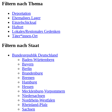
Filtern nach Thema
Deportation
Ehemaliges Lager
Einzelschicksal
Haftort
Lokales/Regionales Gedenken
Täter*innen-Ort
Filtern nach Staat
Bundesrepublik Deutschland
Baden-Württemberg
Bayern
Berlin
Brandenburg
Bremen
Hamburg
Hessen
Mecklenburg-Vorpommern
Niedersachsen
Nordrhein-Westfalen
Rheinland-Pfalz
Sachsen