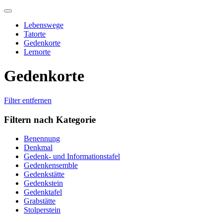
Skip
to
Lebenswege
content
Tatorte
Gedenkorte
Lernorte
Gedenkorte
Filter entfernen
Filtern nach Kategorie
Benennung
Denkmal
Gedenk- und Informationstafel
Gedenkensemble
Gedenkstätte
Gedenkstein
Gedenktafel
Grabstätte
Stolperstein