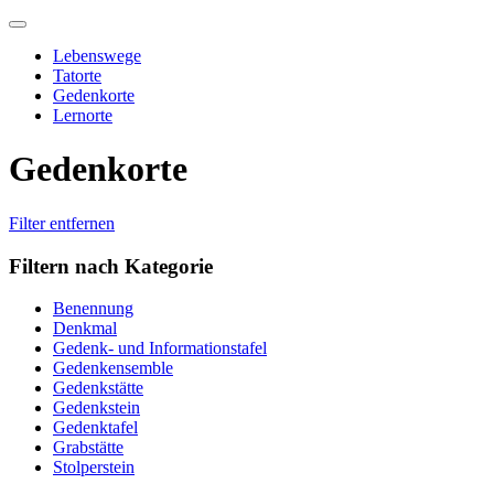
Skip
to
Lebenswege
content
Tatorte
Gedenkorte
Lernorte
Gedenkorte
Filter entfernen
Filtern nach Kategorie
Benennung
Denkmal
Gedenk- und Informationstafel
Gedenkensemble
Gedenkstätte
Gedenkstein
Gedenktafel
Grabstätte
Stolperstein