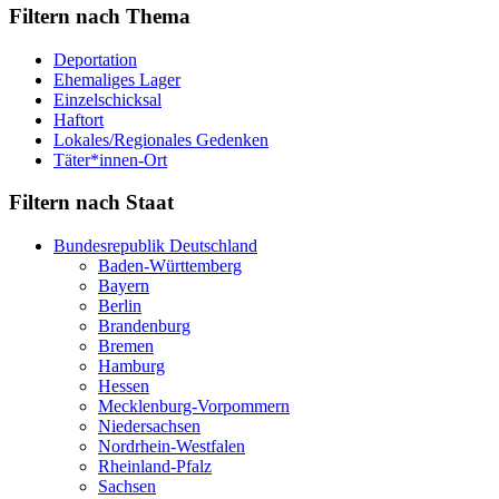
Filtern nach Thema
Deportation
Ehemaliges Lager
Einzelschicksal
Haftort
Lokales/Regionales Gedenken
Täter*innen-Ort
Filtern nach Staat
Bundesrepublik Deutschland
Baden-Württemberg
Bayern
Berlin
Brandenburg
Bremen
Hamburg
Hessen
Mecklenburg-Vorpommern
Niedersachsen
Nordrhein-Westfalen
Rheinland-Pfalz
Sachsen