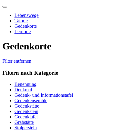
Skip
to
Lebenswege
content
Tatorte
Gedenkorte
Lernorte
Gedenkorte
Filter entfernen
Filtern nach Kategorie
Benennung
Denkmal
Gedenk- und Informationstafel
Gedenkensemble
Gedenkstätte
Gedenkstein
Gedenktafel
Grabstätte
Stolperstein