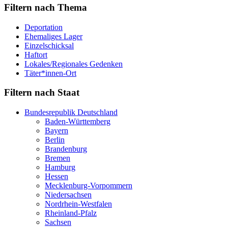
Filtern nach Thema
Deportation
Ehemaliges Lager
Einzelschicksal
Haftort
Lokales/Regionales Gedenken
Täter*innen-Ort
Filtern nach Staat
Bundesrepublik Deutschland
Baden-Württemberg
Bayern
Berlin
Brandenburg
Bremen
Hamburg
Hessen
Mecklenburg-Vorpommern
Niedersachsen
Nordrhein-Westfalen
Rheinland-Pfalz
Sachsen