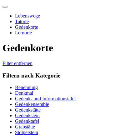
Skip
to
Lebenswege
content
Tatorte
Gedenkorte
Lernorte
Gedenkorte
Filter entfernen
Filtern nach Kategorie
Benennung
Denkmal
Gedenk- und Informationstafel
Gedenkensemble
Gedenkstätte
Gedenkstein
Gedenktafel
Grabstätte
Stolperstein