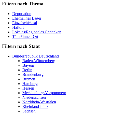
Filtern nach Thema
Deportation
Ehemaliges Lager
Einzelschicksal
Haftort
Lokales/Regionales Gedenken
Täter*innen-Ort
Filtern nach Staat
Bundesrepublik Deutschland
Baden-Württemberg
Bayern
Berlin
Brandenburg
Bremen
Hamburg
Hessen
Mecklenburg-Vorpommern
Niedersachsen
Nordrhein-Westfalen
Rheinland-Pfalz
Sachsen