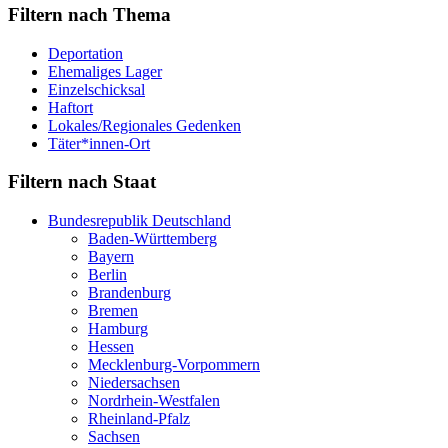
Filtern nach Thema
Deportation
Ehemaliges Lager
Einzelschicksal
Haftort
Lokales/Regionales Gedenken
Täter*innen-Ort
Filtern nach Staat
Bundesrepublik Deutschland
Baden-Württemberg
Bayern
Berlin
Brandenburg
Bremen
Hamburg
Hessen
Mecklenburg-Vorpommern
Niedersachsen
Nordrhein-Westfalen
Rheinland-Pfalz
Sachsen