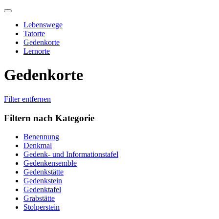
Skip
to
Lebenswege
content
Tatorte
Gedenkorte
Lernorte
Gedenkorte
Filter entfernen
Filtern nach Kategorie
Benennung
Denkmal
Gedenk- und Informationstafel
Gedenkensemble
Gedenkstätte
Gedenkstein
Gedenktafel
Grabstätte
Stolperstein