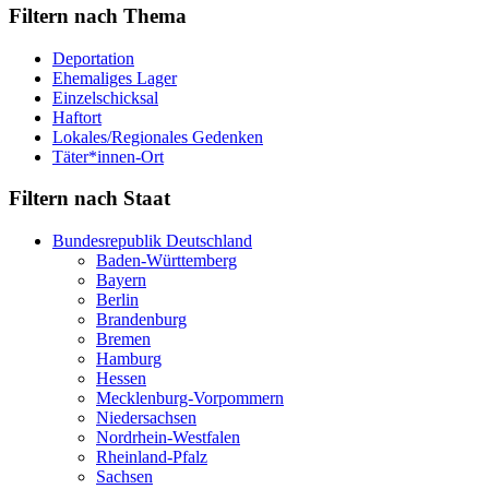
Filtern nach Thema
Deportation
Ehemaliges Lager
Einzelschicksal
Haftort
Lokales/Regionales Gedenken
Täter*innen-Ort
Filtern nach Staat
Bundesrepublik Deutschland
Baden-Württemberg
Bayern
Berlin
Brandenburg
Bremen
Hamburg
Hessen
Mecklenburg-Vorpommern
Niedersachsen
Nordrhein-Westfalen
Rheinland-Pfalz
Sachsen