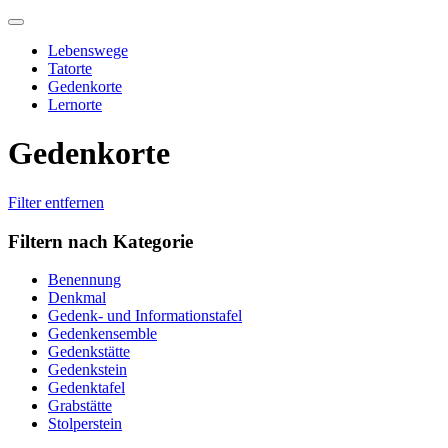
Skip
to
Lebenswege
content
Tatorte
Gedenkorte
Lernorte
Gedenkorte
Filter entfernen
Filtern nach Kategorie
Benennung
Denkmal
Gedenk- und Informationstafel
Gedenkensemble
Gedenkstätte
Gedenkstein
Gedenktafel
Grabstätte
Stolperstein